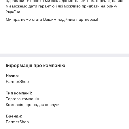
гідравліки. У проекті ми закладаємо тільки ті матеріали, на які
ми можемо дати гарантію і які можливо придбати на ринку
України.
Ми прагнемо стати Вашим надійним партнером!
Інформація про компанію
Назва:
FarmerShop
Тип компанії:
Торгова компанія
Компанія, що надає послуги
Бренди:
FermerShop