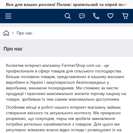
Все для ваших рослин! Полив: крапельний та спрей полив, 
Про нас
Про нас
Колектив інтернет-магазину FermerShop.com.ua - це
професіонали в сфері товарів для сільського господарства.
Більше половини товарів, представлених в нашому магазині
вироблені в Україні і закуповуються безпосередньо у
виробника, минаючи посередників. Ми стежимо за якістю
продукції і прагнемо максимально знизити торгову націнку на
товари, зробивши їх тим самим максимально доступними.
Особливе місце в роботі нашого інтернет-магазину займає
створення якісного та актуального контенту. Ми прекрасно
розуміємо, що покупцеві, перш ніж зробити замовлення
потрібно ретельно ознайомитися з товаром. Для цього ми
регулярно знімаємо власні відео огляди і розміщуємо їх на