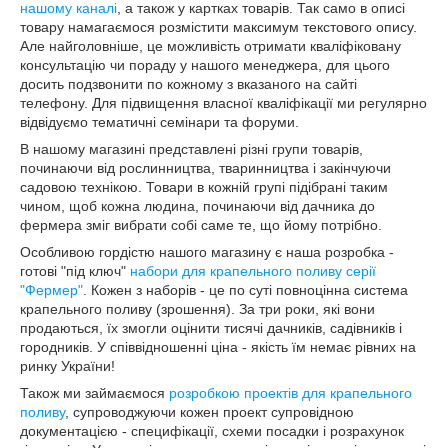
нашому каналі
, а також у картках товарів. Так само в описі
товару намагаємося розмістити максимум текстового опису.
Але найголовніше, це можливість отримати кваліфіковану
консультацію чи пораду у нашого менеджера, для цього
досить подзвонити по кожному з вказаного на сайті
телефону. Для підвищення власної кваліфікації ми регулярно
відвідуємо тематичні семінари та форуми.
В нашому магазині представлені різні групи товарів,
починаючи від рослинництва, тваринництва і закінчуючи
садовою технікою. Товари в кожній групі підібрані таким
чином, щоб кожна людина, починаючи від дачника до
фермера зміг вибрати собі саме те, що йому потрібно.
Особливою гордістю нашого магазину є наша розробка -
готові "під ключ"
набори для крапельного поливу серії
"Фермер"
. Кожен з наборів - це по суті повноцінна система
крапельного поливу (зрошення). За три роки, які вони
продаються, їх змогли оцінити тисячі дачників, садівників і
городників. У співвідношенні ціна - якість їм немає рівних на
ринку України!
Також ми займаємося
розробкою проектів для крапельного
поливу
, супроводжуючи кожен проект супровідною
документацією - специфікації, схеми посадки і розрахунок