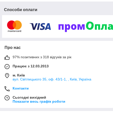
Способи оплати
Якісні товари від FermerShop
Про нас
97% позитивних з 318 відгуків за рік
Працює з 12.03.2013
м. Київ
вул. Світлицького 35, оф. 43/1-1, , Київ, Україна
Наш девіз – «Порядність-понад усе!»
Контакти
Фермерство – це не просто прибутковий бізнес, це
Сьогодні вихідний
справжнє мистецтво, яке потребує не тільки багато
Показати весь графік роботи
часу і коштів, але і душу, щоб вийшов воістину гідний
результат.