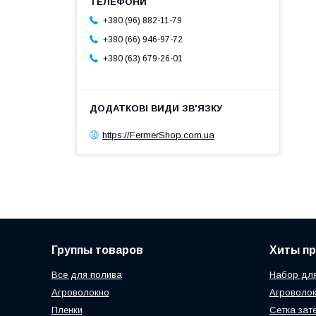
+380 (96) 882-11-79
+380 (66) 946-97-72
+380 (63) 679-26-01
https://FermerShop.com.ua
Группы товаров
Хиты п
Все для полива
Набор для
Агроволокно
Агроволок
Пленки
Сетка зат