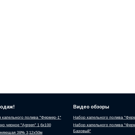
родаж!
Видео обзоры
 капельного полива "Фермер-1"
Набор капельного полива "Фер
но черное "Agreen" 1,6х100
Набор капельного полива "Фер
Базовый"
еняющая 38% 3,12х50м