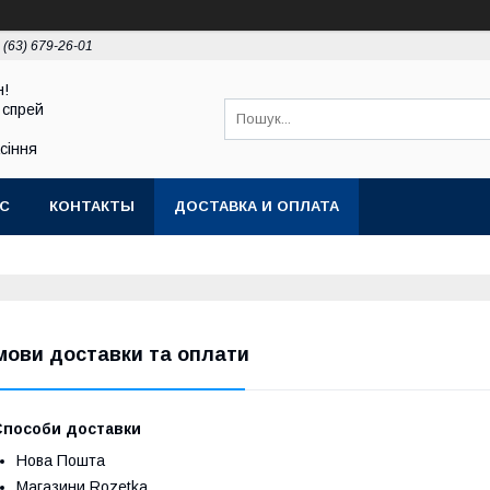
 (63) 679-26-01
н!
 спрей
асіння
АС
КОНТАКТЫ
ДОСТАВКА И ОПЛАТА
мови доставки та оплати
Способи доставки
Нова Пошта
Магазини Rozetka