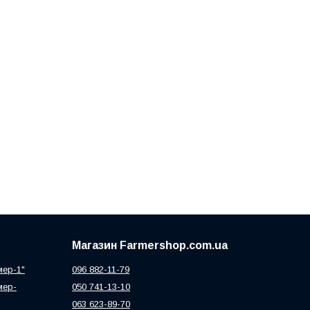
Магазин Farmershop.com.ua
мер-1"
096 882-11-79
мер-
050 741-13-10
063 623-89-70