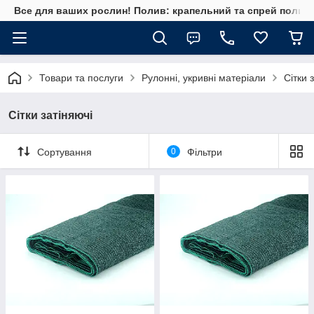
Все для ваших рослин! Полив: крапельний та спрей полив, 
Товари та послуги
Рулонні, укривні матеріали
Сітки 
Сітки затіняючі
Сортування
0
Фільтри