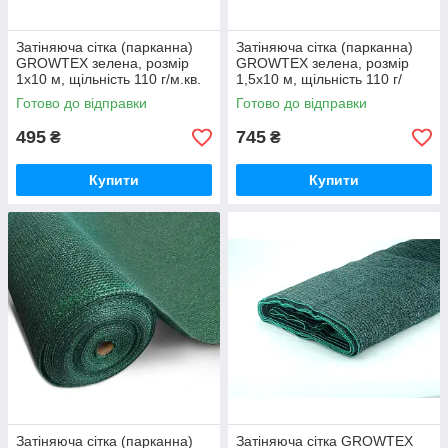
Затіняюча сітка (парканна)
Затіняюча сітка (парканна)
GROWTEX зелена, розмір
GROWTEX зелена, розмір
1х10 м, щільність 110 г/м.кв.
1,5х10 м, щільність 110 г/
м.кв.
Готово до відправки
Готово до відправки
495
745
₴
₴
Купити
Купити
Затіняюча сітка (парканна)
Затіняюча сітка GROWTEX