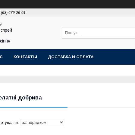
 (63) 679-26-01
н!
 спрей
асіння
АС
КОНТАКТЫ
ДОСТАВКА И ОПЛАТА
елатні добрива