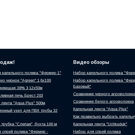
родаж!
Видео обзоры
 капельного полива "Фермер-1"
Набор капельного полива "Фер
но черное "Agreen" 1,6х100
Набор капельного полива "Фер
Базовый"
еняющая 38% 3,12х50м
Сравнение черного агроволокн
ливная печь Брест 203
Сравнение белого агроволокна
 лента "Aqua Plus" 500м
Капельная лента "Aqua Plus"
онный узел для ПВХ трубы 32
Как правильно выбрать капельн
 трубка "Слепая", бухта 100 м
Капельная лента "Uchkuduk"
 спрей полива "Фермер -
Набор для спрей полива