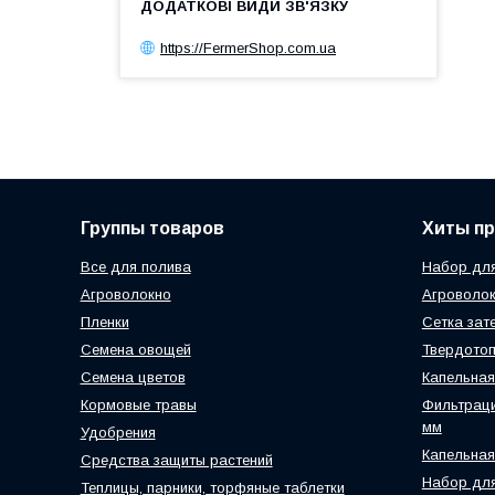
https://FermerShop.com.ua
Группы товаров
Хиты п
Все для полива
Набор для
Агроволокно
Агроволок
Пленки
Сетка зат
Семена овощей
Твердотоп
Семена цветов
Капельная
Кормовые травы
Фильтраци
мм
Удобрения
Капельная
Средства защиты растений
Набор для
Теплицы, парники, торфяные таблетки