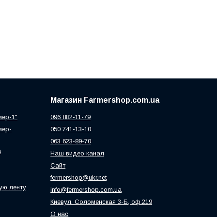
Магазин Farmershop.com.ua
мер-1"
096 882-11-79
мер-
050 741-13-10
063 623-89-70
а
Наш видео канал
Сайт
fermershop@ukr.net
ую ленту
info@fermershop.com.ua
Киевул. Соломенская 3-Б, оф.219
О нас