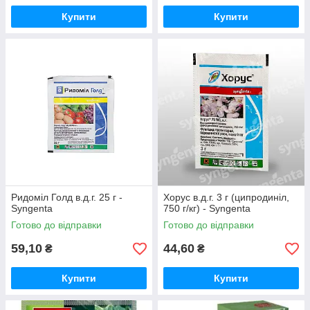
Купити
Купити
Ридоміл Голд в.д.г. 25 г -
Хорус в.д.г. 3 г (ципродиніл,
Syngenta
750 г/кг) - Syngenta
Готово до відправки
Готово до відправки
59,10
44,60
₴
₴
Купити
Купити