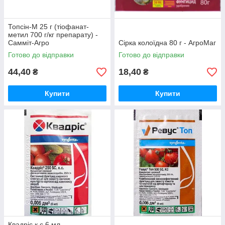
Топсін-М 25 г (тіофанат-
метил 700 г/кг препарату) -
Самміт-Агро
Сірка колоїдна 80 г - АгроМаг
Готово до відправки
Готово до відправки
44,40
18,40
₴
₴
Купити
Купити
Квадріс к.с.6 мл