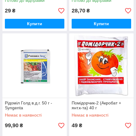
Готово до відправки
Готово до відправки
29
28,70
₴
₴
Купити
Купити
Рідоміл Голд в.д.г. 50 г -
Помідорчик-2 (Акробат +
Syngenta
янт.к-та) 40 г
Немає в наявності
Немає в наявності
99,90
49
₴
₴