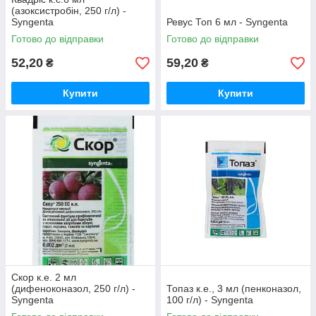
(азоксистробін, 250 г/л) -
Syngenta
Ревус Топ 6 мл - Syngenta
Готово до відправки
Готово до відправки
52,20
59,20
₴
₴
Купити
Купити
Скор к.е. 2 мл
(дифеноконазол, 250 г/л) -
Топаз к.е., 3 мл (пенконазол,
Syngenta
100 г/л) - Syngenta