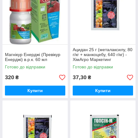
Ацидан 25 г (металаксилу, 80
Магнікур Енерджі (Превікур
г/кг + манкоцебу, 640 г/кг) -
Енерджі) в.р.к. 60 мл
ХімАгро Маркетинг
Готово до відправки
Готово до відправки
320
37,30
₴
₴
Купити
Купити