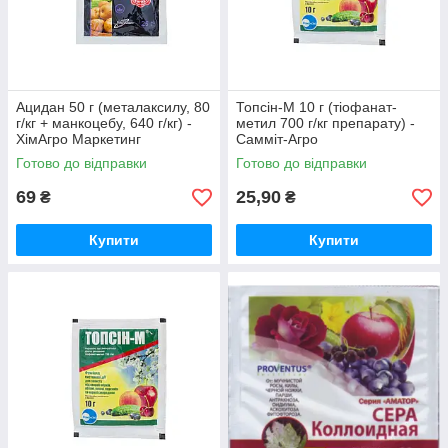
Ацидан 50 г (металаксилу, 80
Топсін-М 10 г (тіофанат-
г/кг + манкоцебу, 640 г/кг) -
метил 700 г/кг препарату) -
ХімАгро Маркетинг
Самміт-Агро
Готово до відправки
Готово до відправки
69
25,90
₴
₴
Купити
Купити