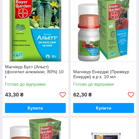
Магнікур Буст (Альєт)
(фосетил алюмінію, 80%) 10
Магнікур Енерджі (Превікур
г
Енерджі) в.р.к. 10 мл
Готово до відправки
Готово до відправки
43,30
62,30
₴
₴
Купити
Купити