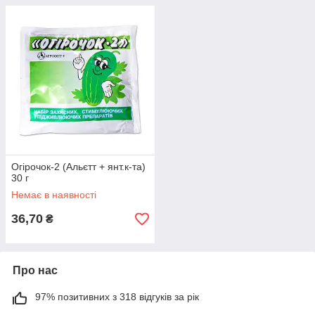
Огірочок-2 (Альєтт + янт.к-та)
30 г
Немає в наявності
36,70
₴
Про нас
97% позитивних з 318 відгуків за рік