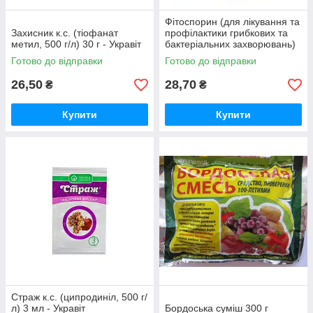
Фітоспорин (для лікування та
Захисник к.с. (тіофанат
профілактики грибкових та
метил, 500 г/л) 30 г - Укравіт
бактеріальних захворювань)
10 г - Швидка допомога
Готово до відправки
Готово до відправки
26,50
28,70
₴
₴
Купити
Купити
Страж к.с. (ципродиніл, 500 г/
л) 3 мл - Укравіт
Бордоська суміш 300 г