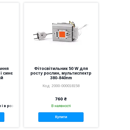
ання
Фітосвітильник 50 W для
і синє
росту рослин, мультиспектр
ий
380-840nm
2
2000-000018158
760 ₴
 і в роздріб
В наявності
Купити