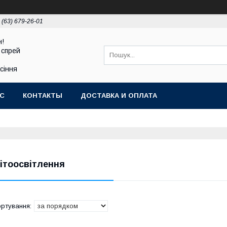
 (63) 679-26-01
н!
 спрей
асіння
АС
КОНТАКТЫ
ДОСТАВКА И ОПЛАТА
ітоосвітлення