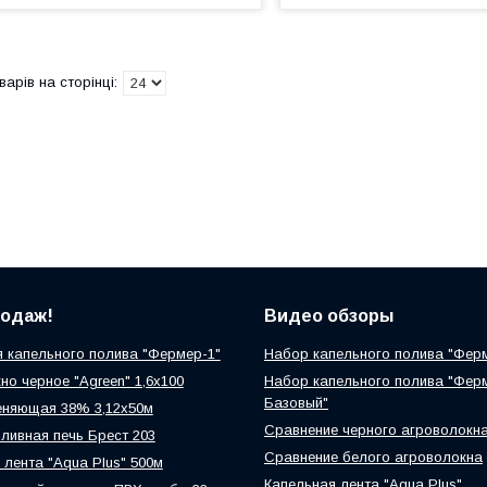
родаж!
Видео обзоры
 капельного полива "Фермер-1"
Набор капельного полива "Фер
но черное "Agreen" 1,6х100
Набор капельного полива "Фер
Базовый"
еняющая 38% 3,12х50м
Сравнение черного агроволокн
ливная печь Брест 203
Сравнение белого агроволокна
 лента "Aqua Plus" 500м
Капельная лента "Aqua Plus"