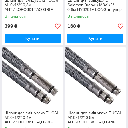
Шланг для змішувача TUCAI
Шланг для змішувача
М10х1/2″ 0,3м.
Solomon (нерж.) М8х1/2″
АНТИКОРОЗІЯ TAQ GRIF
0,6м HY6201A LONG-штуцер
AСB 206218 ПАРА
70мм SH2006
В наявності
В наявності
399
168
₴
₴
Купити
Купити
Шланг для змішувача TUCAI
Шланг для змішувача TUCAI
М10х1/2″ 0,4м.
М10х1/2″ 0,5м.
АНТИКОРОЗІЯ TAQ GRIF
АНТИКОРОЗІЯ TAQ GRIF
AСB 206219 ПАРА
AСB 206220 ПАРА