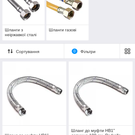
Шланги з
Шланги газові
неіржавкої сталі
Сортування
0
Фільтри
Шланг до муфти НВ1"