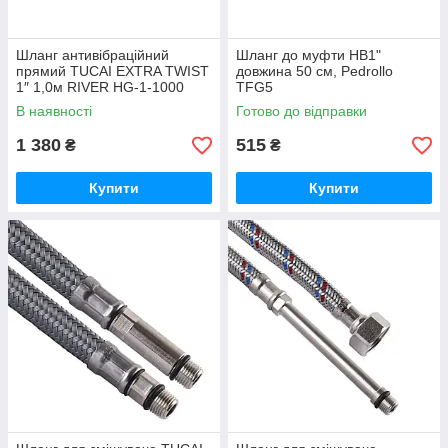
Шланг антивібраційний
Шланг до муфти НВ1"
прямий TUCAI EXTRA TWIST
довжина 50 см, Pedrollo
1″ 1,0м RIVER НG-1-1000
TFG5
204734
В наявності
Готово до відправки
1 380
515
₴
₴
Купити
Купити