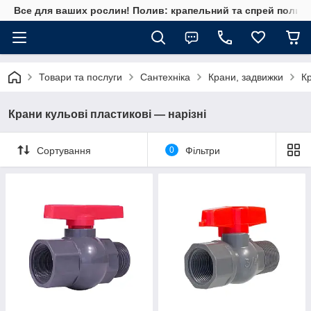
Все для ваших рослин! Полив: крапельний та спрей полив, 
Товари та послуги
Сантехніка
Крани, задвижки
Кр
Крани кульові пластикові — нарізні
Сортування
0
Фільтри