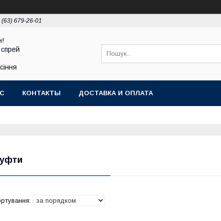
 (63) 679-26-01
н!
 спрей
асіння
АС
КОНТАКТЫ
ДОСТАВКА И ОПЛАТА
уфти