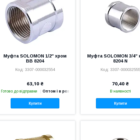
Муфта SOLOMON 1/2″ хром
Муфта SOLOMON 3/4″ 
ВВ 8204
8204 N
3307-000032554
3307-00003255
63,10 ₴
70,40 ₴
Готово до відправки
Оптом і в роздріб
В наявності
Купити
Купити