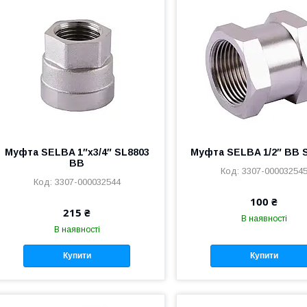
Муфта SELBA 1″х3/4″ SL8803
Муфта SELBA 1/2″ ВВ 
ВВ
3307-00003254
3307-000032544
100 ₴
215 ₴
В наявності
В наявності
Купити
Купити