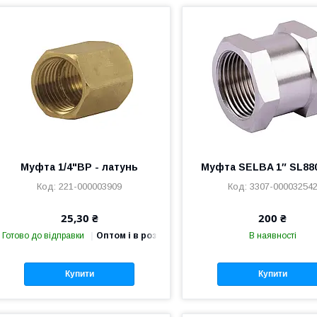
Муфта 1/4"ВР - латунь
Муфта SELBA 1″ SL88
221-000003909
3307-00003254
25,30 ₴
200 ₴
Готово до відправки
Оптом і в роздріб
В наявності
Купити
Купити