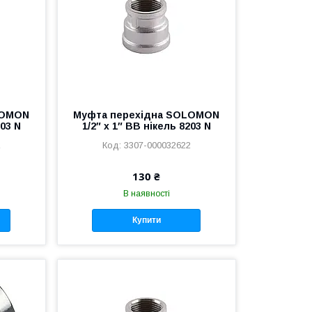
LOMON
Муфта перехідна SOLOMON
203 N
1/2″ х 1″ ВВ нікель 8203 N
1
3307-000032622
130 ₴
В наявності
Купити