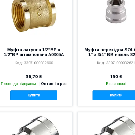
Муфта латунна 1/2″ВР х
Муфта перехідна SO
1/2″ВР штампована А0305А
1″ х 3/4″ ВВ нікель 8
3307-000032600
3307-00003262
36,70 ₴
150 ₴
Готово до відправки
Оптом і в роздріб
В наявності
Купити
Купити