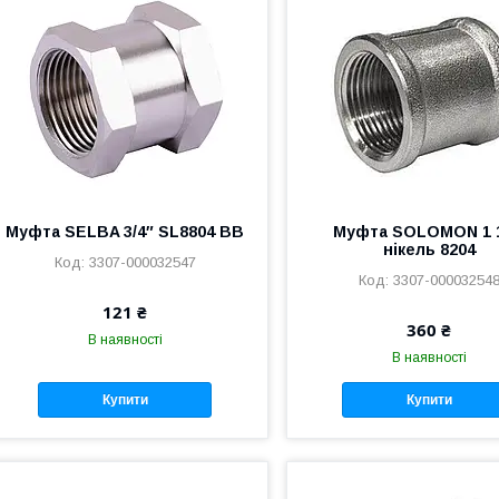
Муфта SELBA 3/4″ SL8804 ВВ
Муфта SOLOMON 1 1
нікель 8204
3307-000032547
3307-00003254
121 ₴
360 ₴
В наявності
В наявності
Купити
Купити