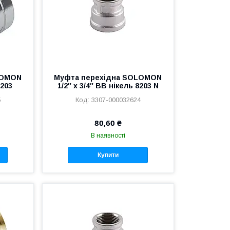
LOMON
Муфта перехідна SOLOMON
8203
1/2″ х 3/4″ ВВ нікель 8203 N
5
3307-000032624
80,60 ₴
В наявності
Купити