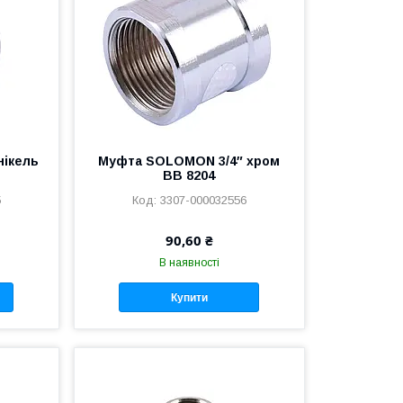
нікель
Муфта SOLOMON 3/4″ хром
ВВ 8204
5
3307-000032556
90,60 ₴
В наявності
Купити