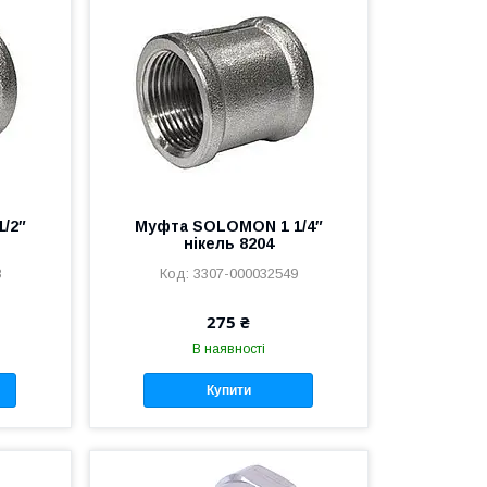
/2″
Муфта SOLOMON 1 1/4″
нікель 8204
8
3307-000032549
275 ₴
В наявності
Купити