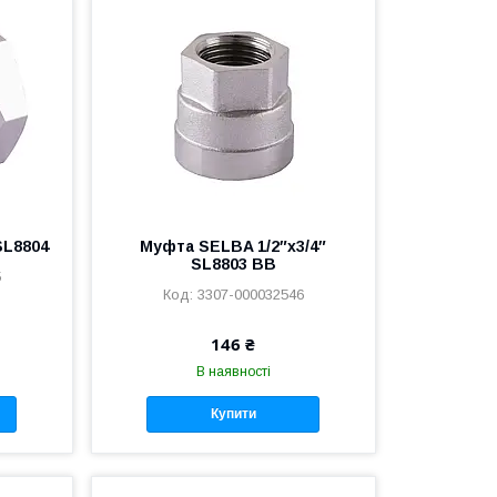
SL8804
Муфта SELBA 1/2″х3/4″
SL8803 ВВ
5
3307-000032546
146 ₴
В наявності
Купити