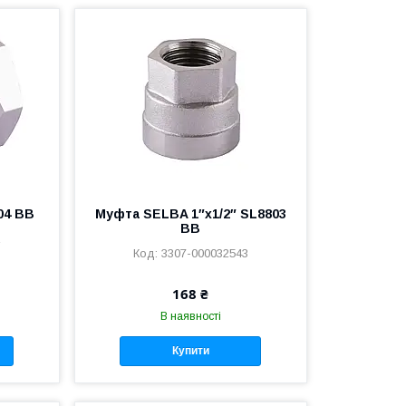
04 ВВ
Муфта SELBA 1″х1/2″ SL8803
ВВ
2
3307-000032543
168 ₴
В наявності
Купити