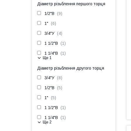
Діаметр різьблення першого торця
1/2"В
9
1"
6
3/4"У
4
1 1/2"В
1
1 1/4"В
1
Ще 1
Діаметр різьблення другого торця
3/4"У
8
1/2"В
5
1"
5
1 1/2"В
1
1 1/4"В
1
Ще 2