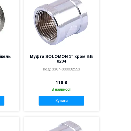
ікель
Муфта SOLOMON 1″ хром ВВ
8204
1
3307-000032553
118 ₴
В наявності
Купити