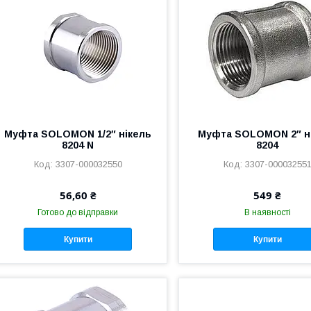
Муфта SOLOMON 1/2″ нікель
Муфта SOLOMON 2″ н
8204 N
8204
3307-000032550
3307-00003255
56,60 ₴
549 ₴
Готово до відправки
В наявності
Купити
Купити