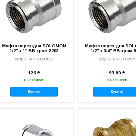
Муфта перехідна SOLOMON
Муфта перехідна SO
1/2″ х 1″ ВВ хром 8203
1/2″ х 3/4″ ВВ хром 
3307-000032623
3307-00003262
126 ₴
93,80 ₴
В наявності
В наявності
Купити
Купити