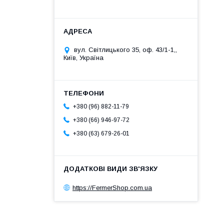
вул. Світлицького 35, оф. 43/1-1,,
Київ, Україна
+380 (96) 882-11-79
+380 (66) 946-97-72
+380 (63) 679-26-01
https://FermerShop.com.ua