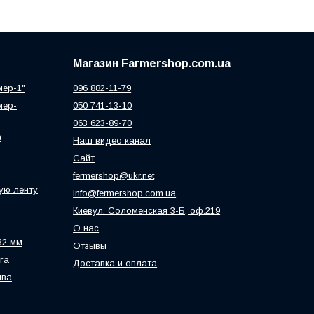
Магазин Farmershop.com.ua
мер-1"
096 882-11-79
мер-
050 741-13-10
063 623-89-70
а
Наш видео канал
Сайт
fermershop@ukr.net
ую ленту
info@fermershop.com.ua
Киевул. Соломенская 3-Б, оф.219
О нас
32 мм
Отзывы
га
Доставка и оплата
ива