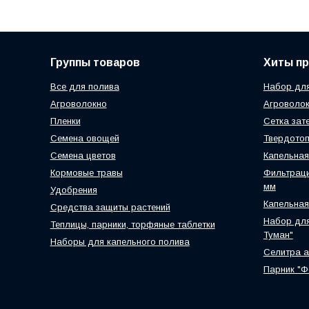
Группы товаров
Хиты п
Все для полива
Набор для
Агроволокно
Агроволок
Пленки
Сетка зат
Семена овощей
Твердотоп
Семена цветов
Капельная
Кормовые травы
Фильтраци
мм
Удобрения
Капельная
Средства защиты растений
Набор для
Теплицы, парники, торфяные таблетки
Туман"
Наборы для капельного полива
Селитра 
Парник "Ф