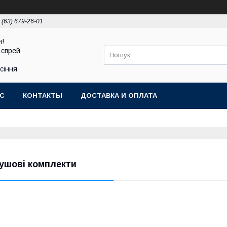
 (63) 679-26-01
н!
 спрей
асіння
АС
КОНТАКТЫ
ДОСТАВКА И ОПЛАТА
ушові комплекти