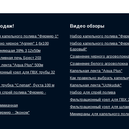
родаж!
Видео обзоры
 капельного полива "Фермер-1"
Набор капельного полива "Фер
но черное "Agreen" 1,6х100
Набор капельного полива "Фер
Базовый"
еняющая 38% 3,12х50м
Сравнение черного агроволокн
ливная печь Брест 203
Сравнение белого агроволокна
 лента "Aqua Plus" 500м
Капельная лента "Aqua Plus"
онный узел для ПВХ трубы 32
Как правильно выбрать капельн
 трубка "Слепая", бухта 100 м
Капельная лента "Uchkuduk"
 спрей полива "Фермер -
Набор для спрей полива
Фильтрационный узел для ПВХ 
аммиачная
Фильтрационный узел для шлан
ермер - Эконом"
Миникраны для капельного пол