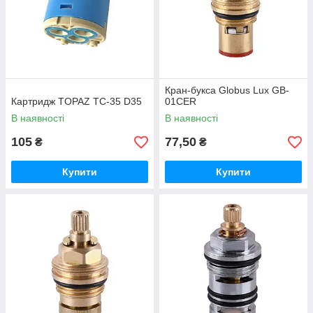
Кран-букса Globus Lux GB-
Картридж TOPAZ TC-35 D35
01CER
В наявності
В наявності
105
77,50
₴
₴
Купити
Купити