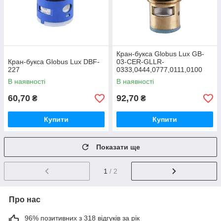
Кран-букса Globus Lux GB-
Кран-букса Globus Lux DBF-
03-CER-GLLR-
227
0333,0444,0777,0111,0100
В наявності
В наявності
60,70
92,70
₴
₴
Купити
Купити
Показати ще
1
/ 2
Про нас
96% позитивних з 318 відгуків за рік