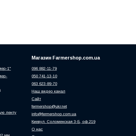
Магазин Farmershop.com.ua
мер-1"
096 882-11-79
мер-
050 741-13-10
063 623-89-70
а
Наш видео канал
Сайт
fermershop@ukr.net
ую ленту
info@fermershop.com.ua
Киевул. Соломенская 3-Б, оф.219
О нас
32 мм