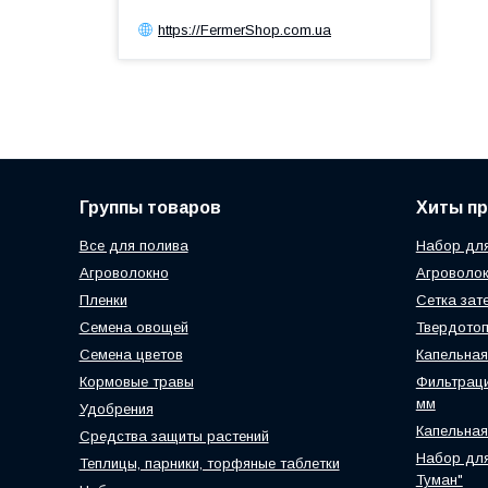
https://FermerShop.com.ua
Группы товаров
Хиты п
Все для полива
Набор для
Агроволокно
Агроволок
Пленки
Сетка зат
Семена овощей
Твердотоп
Семена цветов
Капельная
Кормовые травы
Фильтраци
мм
Удобрения
Капельная
Средства защиты растений
Набор для
Теплицы, парники, торфяные таблетки
Туман"