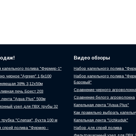
родаж!
Видео обзоры
 капельного полива "Фермер-1"
Набор капельного полива "Фер
но черное "Agreen" 1,6х100
Набор капельного полива "Фер
Базовый"
еняющая 38% 3,12х50м
Сравнение черного агроволокн
ливная печь Брест 203
Сравнение белого агроволокна
 лента "Aqua Plus" 500м
Капельная лента "Aqua Plus"
онный узел для ПВХ трубы 32
Как правильно выбрать капельн
 трубка "Слепая", бухта 100 м
Капельная лента "Uchkuduk"
 спрей полива "Фермер -
Набор для спрей полива
Фильтрационный узел для ПВХ 