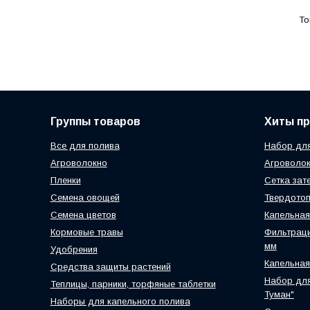
Группы товаров
Хиты п
Все для полива
Набор для
Агроволокно
Агроволок
Пленки
Сетка зат
Семена овощей
Твердотоп
Семена цветов
Капельная
Кормовые травы
Фильтраци
мм
Удобрения
Капельная
Средства защиты растений
Набор для
Теплицы, парники, торфяные таблетки
Туман"
Наборы для капельного полива