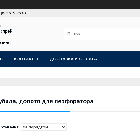
 (63) 679-26-01
н!
 спрей
асіння
АС
КОНТАКТЫ
ДОСТАВКА И ОПЛАТА
убила, долото для перфоратора