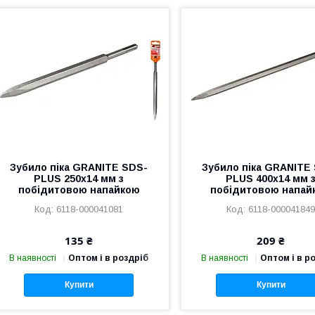
Зубило піка GRANITE SDS-
Зубило піка GRANITE
PLUS 250х14 мм з
PLUS 400х14 мм 
побідитовою напайкою
побідитовою напай
6118-000041081
6118-00004184
135 ₴
209 ₴
В наявності
Оптом і в роздріб
В наявності
Оптом і в р
Купити
Купити