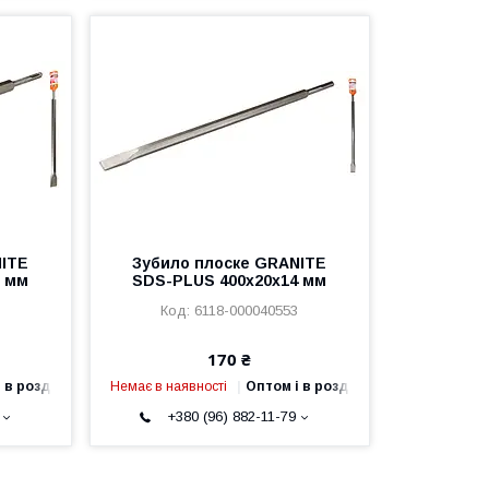
NITE
Зубило плоске GRANITE
7 мм
SDS-PLUS 400х20х14 мм
7
6118-000040553
170 ₴
 в роздріб
Немає в наявності
Оптом і в роздріб
+380 (96) 882-11-79