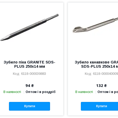
Зубило піка GRANITE SDS-
Зубило канавкове GR
PLUS 250х14 мм
SDS-PLUS 250х14 
6118-000039883
6118-00004000
94 ₴
132 ₴
В наявності
Оптом і в роздріб
В наявності
Оптом і в р
Купити
Купити