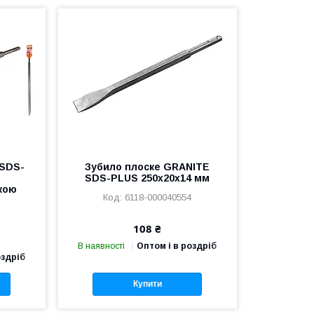
 SDS-
Зубило плоске GRANITE
з
SDS-PLUS 250х20х14 мм
кою
6118-000040554
9
108 ₴
В наявності
Оптом і в роздріб
оздріб
Купити