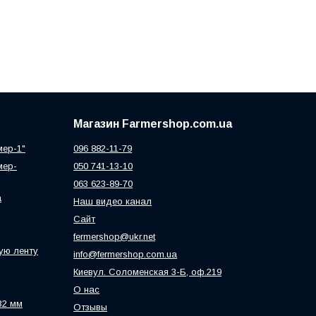
Магазин Farmershop.com.ua
мер-1"
096 882-11-79
мер-
050 741-13-10
063 623-89-70
а
Наш видео канал
Сайт
fermershop@ukr.net
ую ленту
info@fermershop.com.ua
Киевул. Соломенская 3-Б, оф.219
О нас
32 мм
Отзывы