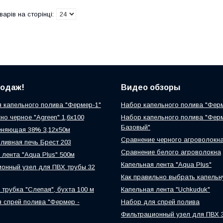
родаж!
Видео обзоры
 капельного полива "Фермер-1"
Набор капельного полива "Фер
но черное "Agreen" 1,6х100
Набор капельного полива "Фер
Базовый"
еняющая 38% 3,12х50м
Сравнение черного агроволокн
ливная печь Брест 203
Сравнение белого агроволокна
 лента "Aqua Plus" 500м
Капельная лента "Aqua Plus"
онный узел для ПВХ трубы 32
Как правильно выбрать капельн
 трубка "Слепая", бухта 100 м
Капельная лента "Uchkuduk"
 спрей полива "Фермер -
Набор для спрей полива
Фильтрационный узел для ПВХ 