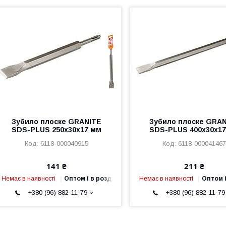
Зубило плоске GRANITE
Зубило плоске GRA
SDS-PLUS 250х30х17 мм
SDS-PLUS 400х30х1
6118-000040915
6118-00004146
141 ₴
211 ₴
Немає в наявності
Оптом і в роздріб
Немає в наявності
Оптом і
+380 (96) 882-11-79
+380 (96) 882-11-79