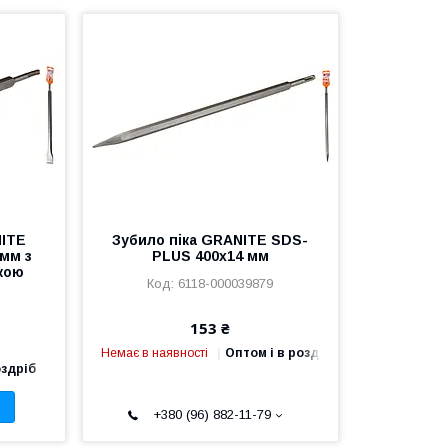
NITE
Зубило піка GRANITE SDS-
мм з
PLUS 400х14 мм
кою
6118-000039879
0
153 ₴
Немає в наявності
Оптом і в роздріб
оздріб
+380 (96) 882-11-79