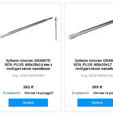
Зубило плоске GRANITE
Зубило плоске GRA
SDS-PLUS 400х20х14 мм з
SDS-PLUS 400х30х17 
побідитовою напайкою
побідитовою напай
6118-000041850
6118-00004214
262 ₴
305 ₴
В наявності
Оптом і в роздріб
В наявності
Оптом і в р
Купити
Купити