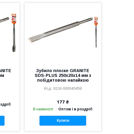
ANITE
Зубило плоске GRANITE
мм
SDS-PLUS 250х20х14 мм з
побідитовою напайкою
9
6118-000040458
177 ₴
оздріб
В наявності
Оптом і в роздріб
Купити