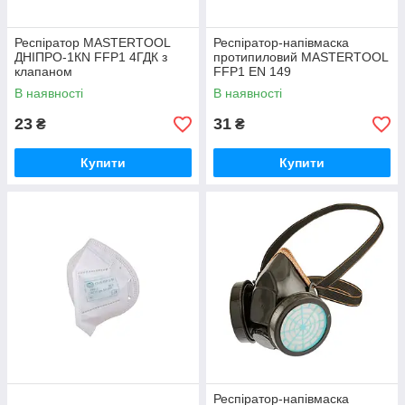
Респіратор MASTERTOOL
Респіратор-напівмаска
ДНІПРО-1КN FFP1 4ГДК з
протипиловий MASTERTOOL
клапаном
FFP1 EN 149
В наявності
В наявності
23
31
₴
₴
Купити
Купити
Респіратор-напівмаска