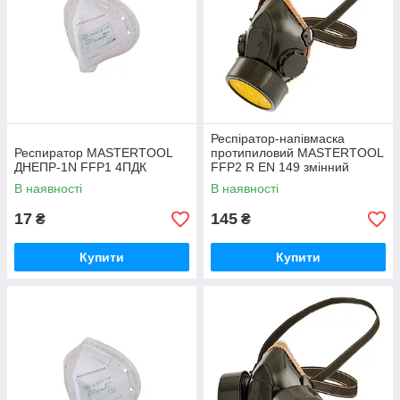
Респіратор-напівмаска
Респиратор MASTERTOOL
протипиловий MASTERTOOL
ДНЕПР-1N FFP1 4ПДК
FFP2 R EN 149 змінний
протигазовий фільтр
В наявності
В наявності
17
145
₴
₴
Купити
Купити