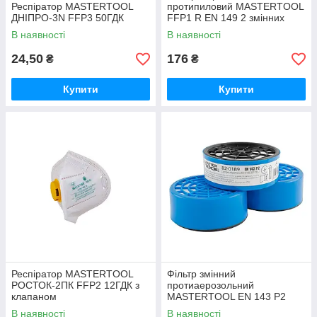
Респіратор MASTERTOOL
протипиловий MASTERTOOL
ДНІПРО-3N FFP3 50ГДК
FFP1 R EN 149 2 змінних
протиаерозольних фільтри
В наявності
В наявності
P1
24,50
176
₴
₴
Купити
Купити
Респіратор MASTERTOOL
Фільтр змінний
РОСТОК-2ПК FFP2 12ГДК з
протиаерозольний
клапаном
MASTERTOOL EN 143 P2
набір 6 шт
В наявності
В наявності