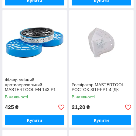
Купити
Купити
Фільтр змінний
протиаерозольний
Респіратор MASTERTOOL
MASTERTOOL EN 143 P1
РОСТОК-3П FFP1 4ГДК
набір 12 шт
В наявності
В наявності
425
21,20
₴
₴
Купити
Купити