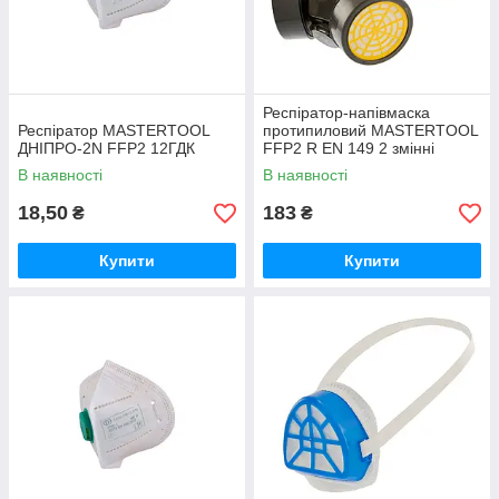
Респіратор-напівмаска
Респіратор MASTERTOOL
протипиловий MASTERTOOL
ДНІПРО-2N FFP2 12ГДК
FFP2 R EN 149 2 змінні
протигазові фільтри
В наявності
В наявності
18,50
183
₴
₴
Купити
Купити