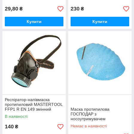
29,80
230
₴
₴
Купити
Купити
Респіратор-напівмаска
протипиловий MASTERTOOL
FFP1 R EN 149 змінний
Маска протипилова
протиаерозольний фільтр P1
ГОСПОДАР з
В наявності
носоутримувачем
140
Немає в наявності
₴