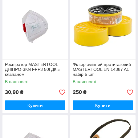
Респіратор MASTERTOOL
Фільтр змінний протигазовий
ДНІПРО-3КN FFP3 50ГДК з
MASTERTOOL EN 14387 A1
клапаном
набір 6 шт
В наявності
В наявності
30,90
250
₴
₴
Купити
Купити