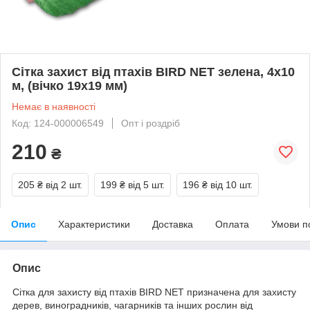
Сітка захист від птахів BIRD NET зелена, 4х10
м, (вічко 19х19 мм)
Немає в наявності
Код: 124-000006549
Опт і роздріб
210
₴
205 ₴
від 2 шт.
199 ₴
від 5 шт.
196 ₴
від 10 шт.
Опис
Характеристики
Доставка
Оплата
Умови п
Опис
Сітка для захисту від птахів BIRD NET призначена для захисту
дерев, виноградників, чагарників та інших рослин від