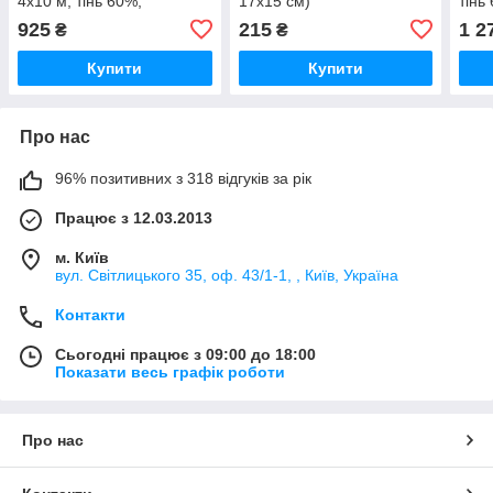
4х10 м, тінь 60%,
17х15 см)
тінь
щільність 55 г/м.кв.
м.кв
925
215
1 2
₴
₴
Купити
Купити
Про нас
96% позитивних з 318 відгуків за рік
Працює з 12.03.2013
м. Київ
вул. Світлицького 35, оф. 43/1-1, , Київ, Україна
Контакти
Сьогодні працює з 09:00 до 18:00
Показати весь графік роботи
Про нас