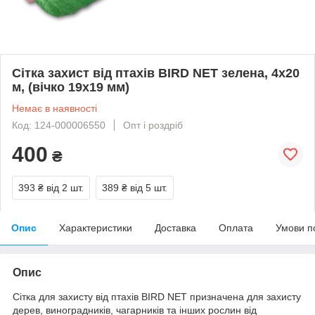
Сітка захист від птахів BIRD NET зелена, 4х20
м, (вічко 19х19 мм)
Немає в наявності
Код: 124-000006550
Опт і роздріб
400
₴
393 ₴
від 2 шт.
389 ₴
від 5 шт.
Опис
Характеристики
Доставка
Оплата
Умови п
Опис
Сітка для захисту від птахів BIRD NET призначена для захисту
дерев, виноградників, чагарників та інших рослин від