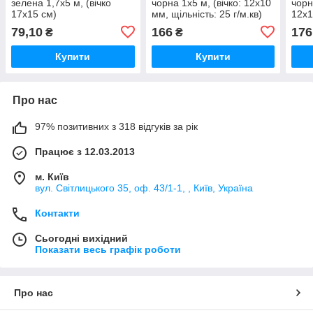
зелена 1,7х5 м, (вічко
чорна 1х5 м, (вічко: 12х10
чорн
17х15 см)
мм, щільність: 25 г/м.кв)
12х1
м.кв
79,10
166
176
₴
₴
Купити
Купити
Про нас
97% позитивних з 318 відгуків за рік
Працює з 12.03.2013
м. Київ
вул. Світлицького 35, оф. 43/1-1, , Київ, Україна
Контакти
Сьогодні вихідний
Показати весь графік роботи
Про нас