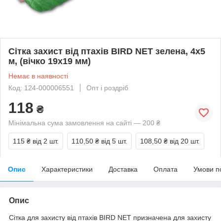
Сітка захист від птахів BIRD NET зелена, 4х5
м, (вічко 19х19 мм)
Немає в наявності
Код: 124-000006551
Опт і роздріб
118
₴
Мінімальна сума замовлення на сайті — 200 ₴
115 ₴
від 2 шт.
110,50 ₴
від 5 шт.
108,50 ₴
від 20 шт.
Опис
Характеристики
Доставка
Оплата
Умови п
Опис
Сітка для захисту від птахів BIRD NET призначена для захисту