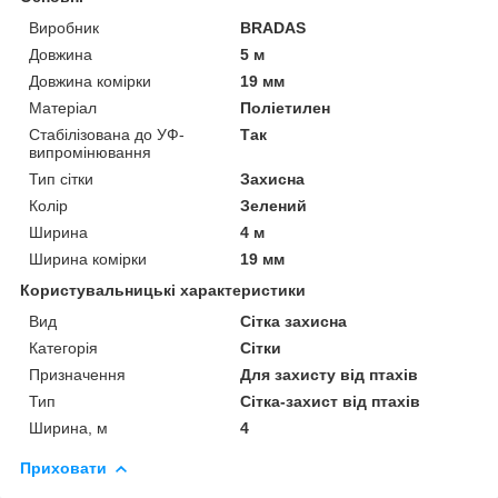
Виробник
BRADAS
Довжина
5 м
Довжина комірки
19 мм
Матеріал
Поліетилен
Стабілізована до УФ-
Так
випромінювання
Тип сітки
Захисна
Колір
Зелений
Ширина
4 м
Ширина комірки
19 мм
Користувальницькі характеристики
Вид
Сітка захисна
Категорія
Сітки
Призначення
Для захисту від птахів
Тип
Сітка-захист від птахів
Ширина, м
4
Приховати