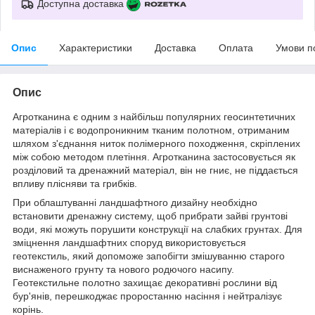
Доступна доставка
Опис
Характеристики
Доставка
Оплата
Умови п
Опис
Агротканина є одним з найбільш популярних геосинтетичних
матеріалів і є водопроникним тканим полотном, отриманим
шляхом з'єднання ниток полімерного походження, скріплених
між собою методом плетіння. Агротканина застосовується як
розділовий та дренажний матеріал, він не гниє, не піддається
впливу плісняви та грибків.
При облаштуванні ландшафтного дизайну необхідно
встановити дренажну систему, щоб прибрати зайві грунтові
води, які можуть порушити конструкції на слабких грунтах. Для
зміцнення ландшафтних споруд використовується
геотекстиль, який допоможе запобігти змішуванню старого
виснаженого грунту та нового родючого насипу.
Геотекстильне полотно захищає декоративні рослини від
бур'янів, перешкоджає проростанню насіння і нейтралізує
корінь.