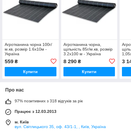
Агротканина чорна 100г/
Агротканина чорна,
Агро
м.кв, розмір 1.6х10м -
щільність 85г/м.кв, розмір
щіль
Україна
3.2х100 м - Україна
1,05
559
8 290
3 1
₴
₴
Купити
Купити
Про нас
97% позитивних з 318 відгуків за рік
Працює з 12.03.2013
м. Київ
вул. Світлицького 35, оф. 43/1-1, , Київ, Україна