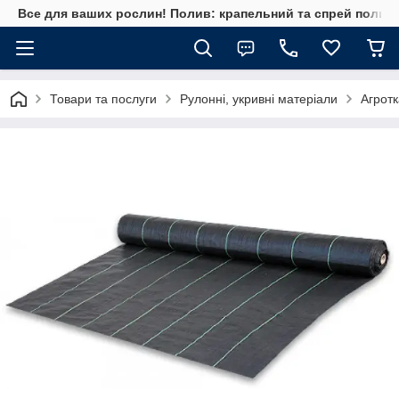
Все для ваших рослин! Полив: крапельний та спрей полив, 
Товари та послуги
Рулонні, укривні матеріали
Агрот