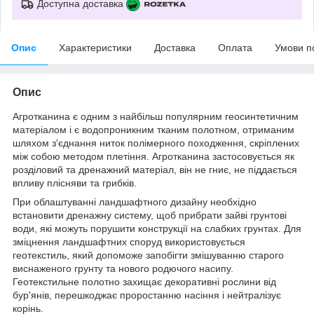
Доступна доставка
Опис
Характеристики
Доставка
Оплата
Умови п
Опис
Агротканина є одним з найбільш популярним геосинтетичним
матеріалом і є водопроникним тканим полотном, отриманим
шляхом з'єднання ниток полімерного походження, скріплених
між собою методом плетіння. Агротканина застосовується як
розділовий та дренажний матеріал, він не гниє, не піддається
впливу плісняви та грибків.
При облаштуванні ландшафтного дизайну необхідно
встановити дренажну систему, щоб прибрати зайві грунтові
води, які можуть порушити конструкції на слабких грунтах. Для
зміцнення ландшафтних споруд використовується
геотекстиль, який допоможе запобігти змішуванню старого
виснаженого грунту та нового родючого насипу.
Геотекстильне полотно захищає декоративні рослини від
бур'янів, перешкоджає проростанню насіння і нейтралізує
корінь.