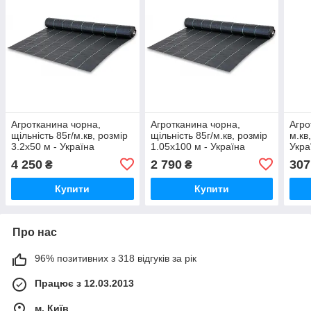
Агротканина чорна,
Агротканина чорна,
Агро
щільність 85г/м.кв, розмір
щільність 85г/м.кв, розмір
м.кв
3.2х50 м - Україна
1.05х100 м - Україна
Укра
4 250
2 790
307
₴
₴
Купити
Купити
Про нас
96% позитивних з 318 відгуків за рік
Працює з 12.03.2013
м. Київ