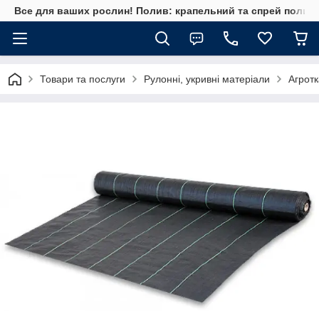
Все для ваших рослин! Полив: крапельний та спрей полив, 
Товари та послуги
Рулонні, укривні матеріали
Агрот