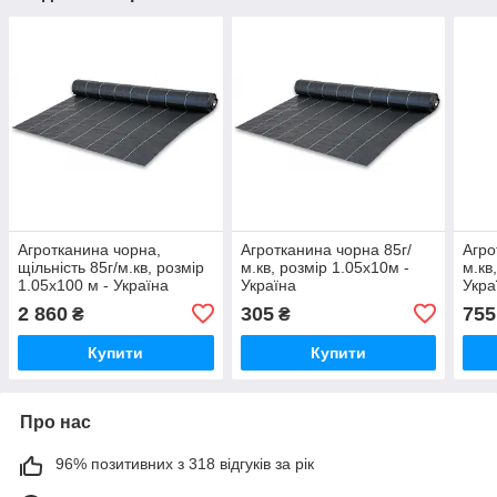
Агротканина чорна,
Агротканина чорна 85г/
Агро
щільність 85г/м.кв, розмір
м.кв, розмір 1.05х10м -
м.кв
1.05х100 м - Україна
Україна
Укра
2 860
305
755
₴
₴
Купити
Купити
Про нас
96% позитивних з 318 відгуків за рік