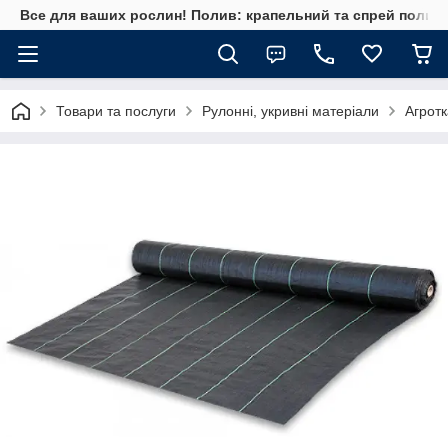
Все для ваших рослин! Полив: крапельний та спрей полив, 
Товари та послуги
Рулонні, укривні матеріали
Агрот