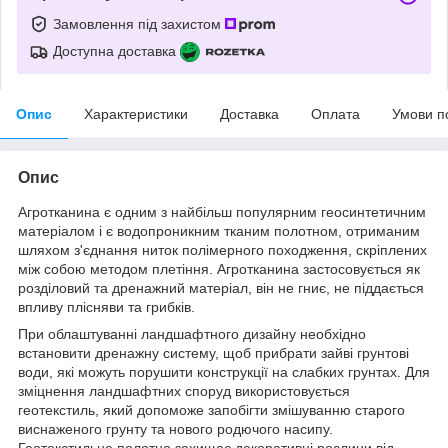
Замовлення під захистом
Доступна доставка
Опис
Характеристики
Доставка
Оплата
Умови п
Опис
Агротканина є одним з найбільш популярним геосинтетичним
матеріалом і є водопроникним тканим полотном, отриманим
шляхом з'єднання ниток полімерного походження, скріплених
між собою методом плетіння. Агротканина застосовується як
розділовий та дренажний матеріал, він не гниє, не піддається
впливу плісняви та грибків.
При облаштуванні ландшафтного дизайну необхідно
встановити дренажну систему, щоб прибрати зайві грунтові
води, які можуть порушити конструкції на слабких грунтах. Для
зміцнення ландшафтних споруд використовується
геотекстиль, який допоможе запобігти змішуванню старого
виснаженого грунту та нового родючого насипу.
Геотекстильне полотно захищає декоративні рослини від