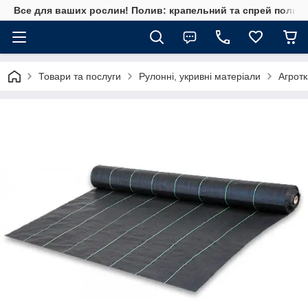
Все для ваших рослин! Полив: крапельний та спрей полив, 
Товари та послуги
Рулонні, укривні матеріали
Агрот