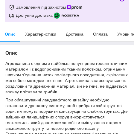
Замовлення під захистом
Доступна доставка
Опис
Характеристики
Доставка
Оплата
Умови п
Опис
Агротканина є одним з найбільш популярним геосинтетичним
матеріалом і є водопроникним тканим полотном, отриманим
шляхом з'єднання ниток полімерного походження, скріплених
між собою методом плетіння. Агротканина застосовується як
розділовий та дренажний матеріал, він не гниє, не піддається
впливу плісняви та грибків.
При облаштуванні ландшафтного дизайну необхідно
встановити дренажну систему, щоб прибрати зайві грунтові
води, які можуть порушити конструкції на слабких грунтах. Для
зміцнення ландшафтних споруд використовується
геотекстиль, який допоможе запобігти змішуванню старого
виснаженого грунту та нового родючого насипу.
Геотекстильне полотно захищає декоративні рослини від