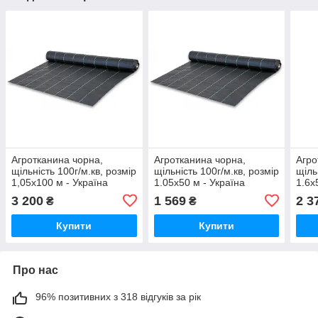
Агротканина чорна,
Агротканина чорна,
Агро
щільність 100г/м.кв, розмір
щільність 100г/м.кв, розмір
щіль
1,05х100 м - Україна
1.05х50 м - Україна
1.6х
3 200
1 569
2 3
₴
₴
Купити
Купити
Про нас
96% позитивних з 318 відгуків за рік