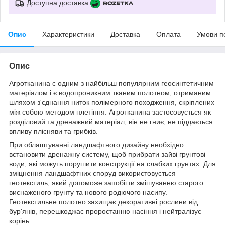
Доступна доставка
Опис
Характеристики
Доставка
Оплата
Умови п
Опис
Агротканина є одним з найбільш популярним геосинтетичним
матеріалом і є водопроникним тканим полотном, отриманим
шляхом з'єднання ниток полімерного походження, скріплених
між собою методом плетіння. Агротканина застосовується як
розділовий та дренажний матеріал, він не гниє, не піддається
впливу плісняви та грибків.
При облаштуванні ландшафтного дизайну необхідно
встановити дренажну систему, щоб прибрати зайві грунтові
води, які можуть порушити конструкції на слабких грунтах. Для
зміцнення ландшафтних споруд використовується
геотекстиль, який допоможе запобігти змішуванню старого
виснаженого грунту та нового родючого насипу.
Геотекстильне полотно захищає декоративні рослини від
бур'янів, перешкоджає проростанню насіння і нейтралізує
корінь.