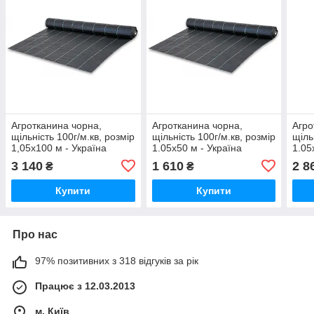
Агротканина чорна,
Агротканина чорна,
Агро
щільність 100г/м.кв, розмір
щільність 100г/м.кв, розмір
щіль
1,05х100 м - Україна
1.05х50 м - Україна
1.05
3 140
1 610
2 8
₴
₴
Купити
Купити
Про нас
97% позитивних з 318 відгуків за рік
Працює з 12.03.2013
м. Київ