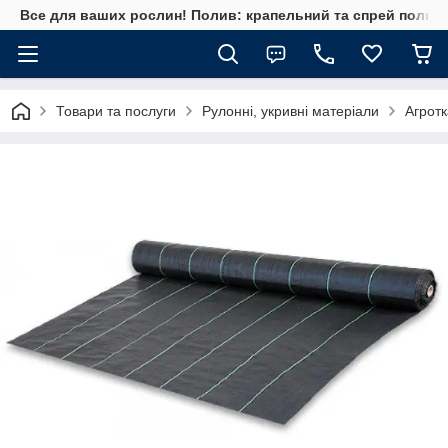
Все для ваших рослин! Полив: крапельний та спрей полив, 
Товари та послуги
Рулонні, укривні матеріали
Агрот