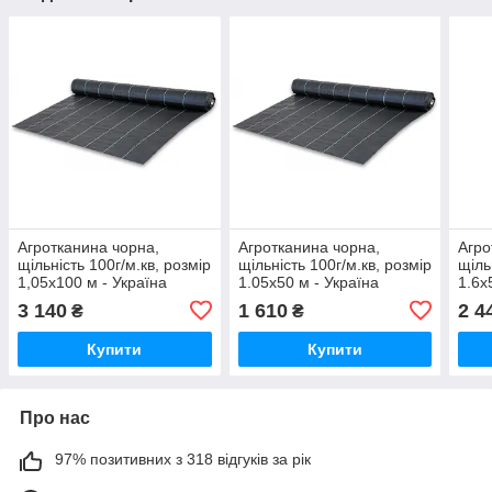
Агротканина чорна,
Агротканина чорна,
Агро
щільність 100г/м.кв, розмір
щільність 100г/м.кв, розмір
щіль
1,05х100 м - Україна
1.05х50 м - Україна
1.6х
3 140
1 610
2 4
₴
₴
Купити
Купити
Про нас
97% позитивних з 318 відгуків за рік