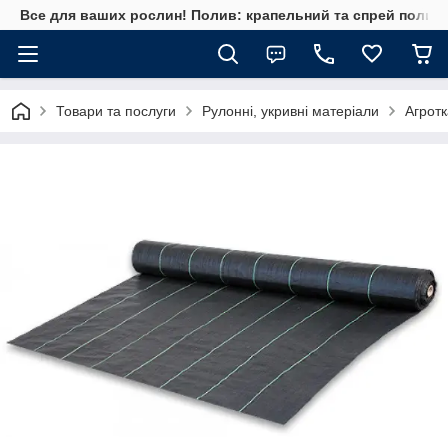
Все для ваших рослин! Полив: крапельний та спрей полив, 
Товари та послуги
Рулонні, укривні матеріали
Агрот