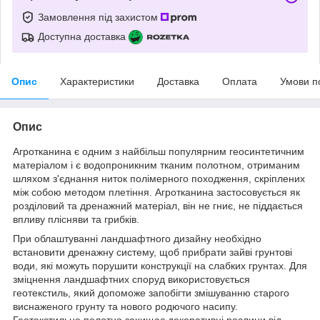
Замовлення під захистом
Доступна доставка
Опис
Характеристики
Доставка
Оплата
Умови п
Опис
Агротканина є одним з найбільш популярним геосинтетичним
матеріалом і є водопроникним тканим полотном, отриманим
шляхом з'єднання ниток полімерного походження, скріплених
між собою методом плетіння. Агротканина застосовується як
розділовий та дренажний матеріал, він не гниє, не піддається
впливу плісняви та грибків.
При облаштуванні ландшафтного дизайну необхідно
встановити дренажну систему, щоб прибрати зайві грунтові
води, які можуть порушити конструкції на слабких грунтах. Для
зміцнення ландшафтних споруд використовується
геотекстиль, який допоможе запобігти змішуванню старого
виснаженого грунту та нового родючого насипу.
Геотекстильне полотно захищає декоративні рослини від