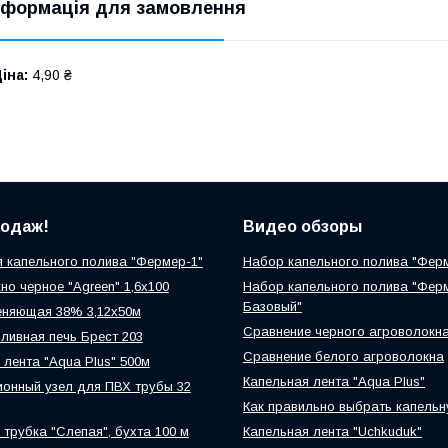
нформація для замовлення
іна:
4,90 ₴
родаж!
Видео обзоры
 капельного полива "Фермер-1"
Набор капельного полива "Фер
но черное "Agreen" 1,6х100
Набор капельного полива "Фер
Базовый"
еняющая 38% 3,12х50м
Сравнение черного агроволокн
ливная печь Брест 203
Сравнение белого агроволокна
 лента "Aqua Plus" 500м
Капельная лента "Aqua Plus"
онный узел для ПВХ трубы 32
Как правильно выбрать капельн
 трубка "Слепая", бухта 100 м
Капельная лента "Uchkuduk"