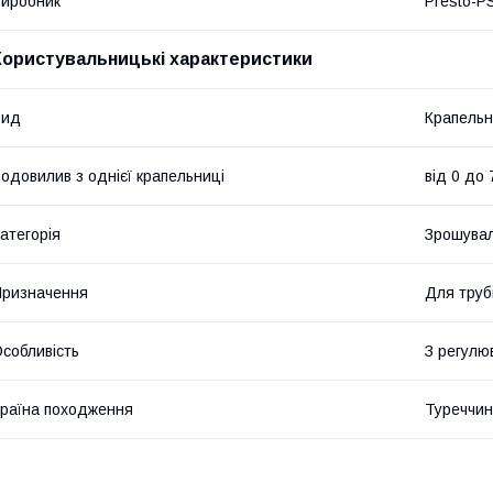
иробник
Presto-P
Користувальницькі характеристики
Вид
Крапель
одовилив з однієї крапельниці
від 0 до 
атегорія
Зрошувал
ризначення
Для труб
собливість
З регулю
раїна походження
Туреччи