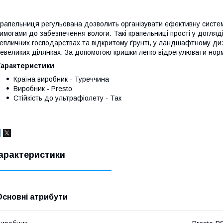
рапельниця регульована дозволить організувати ефективну систем
имогами до забезпечення вологи. Такі крапельниці прості у догляді
епличних господарствах та відкритому ґрунті, у ландшафтному диз
евеликих ділянках. За допомогою кришки легко відрегулювати нор
Характеристики
Країна виробник - Туреччина
Виробник - Presto
Стійкість до ультрафіолету - Так
арактеристики
Основні атрибути