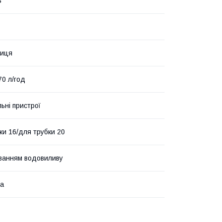
S
ниця
70 л/год
ьні пристрої
ки 16/для трубки 20
ванням водовиливу
на