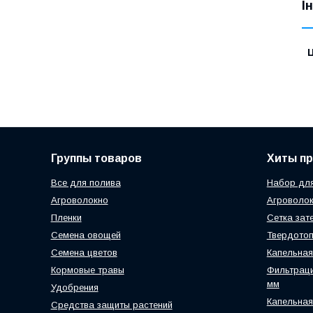
І
Ц
Группы товаров
Хиты п
Все для полива
Набор для
Агроволокно
Агроволок
Пленки
Сетка зат
Семена овощей
Твердотоп
Семена цветов
Капельная
Кормовые травы
Фильтраци
мм
Удобрения
Капельная
Средства защиты растений