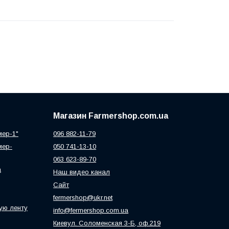
Магазин Farmershop.com.ua
мер-1"
096 882-11-79
мер-
050 741-13-10
063 623-89-70
а
Наш видео канал
Сайт
fermershop@ukr.net
ую ленту
info@fermershop.com.ua
Киевул. Соломенская 3-Б, оф.219