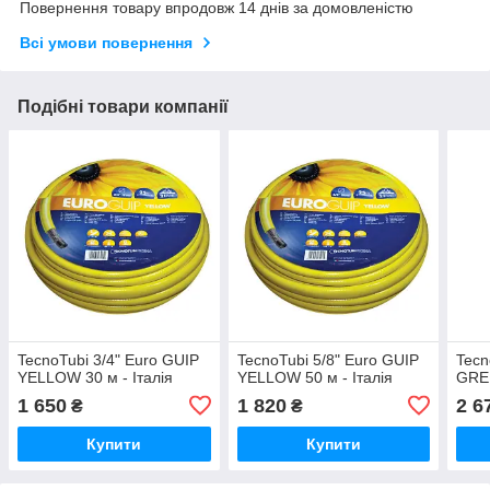
Повернення товару впродовж 14 днів за домовленістю
Всі умови повернення
Подібні товари компанії
TecnoTubi 3/4" Euro GUIP
TecnoTubi 5/8" Euro GUIP
Tecn
YELLOW 30 м - Італія
YELLOW 50 м - Італія
GREE
1 650
1 820
2 6
₴
₴
Купити
Купити