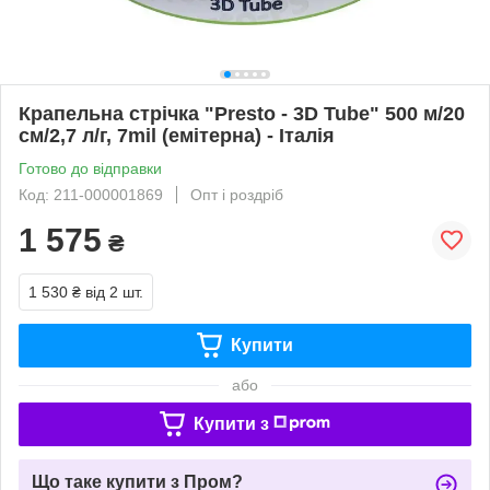
Крапельна стрічка "Presto - 3D Tube" 500 м/20
см/2,7 л/г, 7mil (емітерна) - Італія
Готово до відправки
Код: 211-000001869
Опт і роздріб
1 575
₴
1 530 ₴
від 2 шт.
Купити
або
Купити з
Що таке купити з Пром?