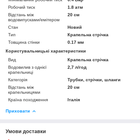
Робочий тиск
1.8 атм
Відстань між
20 см
водовипусками/емітером
Стан
Новий
Тип
Крапельна стрічка
Товщина стінки
0.17 мм
Користувальницькі характеристики
Вид
Крапельна стрічка
Водовилив з однієї
2,7 л/год
крапельниці
Категорія
Трубки, стрічки, шланги
Відстань між
20 см
крапельницями
Країна походження
Італія
Приховати
Умови доставки