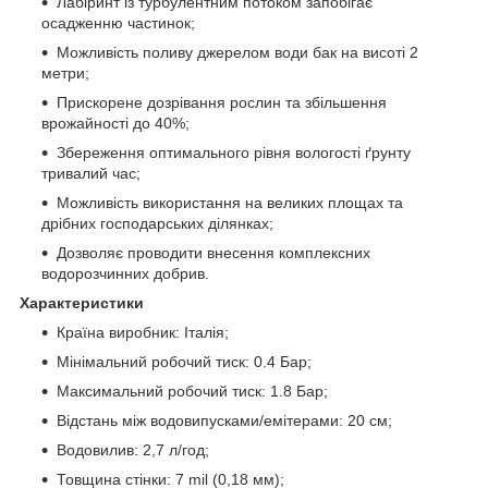
Лабіринт із турбулентним потоком запобігає
осадженню частинок;
Можливість поливу джерелом води бак на висоті 2
метри;
Прискорене дозрівання рослин та збільшення
врожайності до 40%;
Збереження оптимального рівня вологості ґрунту
тривалий час;
Можливість використання на великих площах та
дрібних господарських ділянках;
Дозволяє проводити внесення комплексних
водорозчинних добрив.
Характеристики
Країна виробник: Італія;
Мінімальний робочий тиск: 0.4 Бар;
Максимальний робочий тиск: 1.8 Бар;
Відстань між водовипусками/емітерами: 20 см;
Водовилив: 2,7 л/год;
Товщина стінки: 7 mil (0,18 мм);