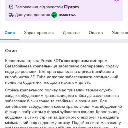
Замовлення під захистом
Доступна доставка
Опис
Характеристики
Доставка
Оплата
Умови п
Опис
Крапельна стрічка Presto 3D
Tube
з жорстким емітером.
Багаторівнева крапельниця забезпечує безперервну подачу
води до рослини. Емітерна крапельна стрічка італійського
виробництва 3D Tube дозволяє забезпечувати оптимальний
полив на будь-яких площах з нахилом до 3%.
Стрічка крапельного поливу має тривалий термін служби,
завдяки вбудованим крапельницями стійка до засмічення та
забезпечує більш точне та стабільніше зрошення. Для
запобігання забруднення кожна крапельниця має вбудований
фільтр з лабіринтом у формі зубчастого каналу. Крапельниці
вбудовані в стінку стрічки за допомогою екструзії та надають
мінімальний опір водяному потоку. Подвійна система захисту
забезпечує максимальну надійність роботи крапельниць, за