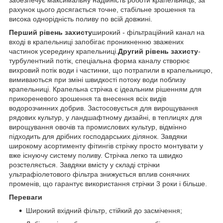
рахунок цього досягається точне, стабільне зрошення та
висока однорідність поливу по всій довжині.
Перший рівень захисту
широкий - фільтраційний канал на
вході в крапельниці запобігає проникненню зважених
частинок усередину крапельниці.
Другий рівень захисту
-
турбулентний потік, спеціальна форма каналу створює
вихровий потік води і частинки, що потрапили в крапельницю,
вимиваються при зміні швидкості потоку води поблизу
крапельниці. Крапельна стрічка є ідеальним рішенням для
прикореневого зрошення та внесення всіх видів
водорозчинних добрив. Застосовується для вирощування
рядових культур, у ландшафтному дизайні, в теплицях для
вирощування овочів та промислових культур, відмінно
підходить для дрібних господарських ділянок. Завдяки
широкому асортименту фітингів стрічку просто монтувати у
вже існуючу систему поливу. Стрічка легко та швидко
розстеляється. Завдяки вмісту у складі стрічки
ультрафіолетового фільтра знижується вплив сонячних
променів, що гарантує використання стрічки 3 роки і більше.
Переваги
Широкий вхідний фільтр, стійкий до засмічення;