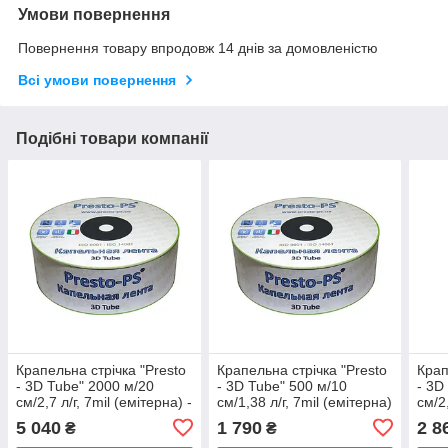
Умови повернення
Повернення товару впродовж 14 днів за домовленістю
Всі умови повернення
Подібні товари компанії
Крапельна стрічка "Presto
Крапельна стрічка "Presto
Крап
- 3D Tube" 2000 м/20
- 3D Tube" 500 м/10
- 3D
см/2,7 л/г, 7mil (емітерна) -
см/1,38 л/г, 7mil (емітерна)
см/2,
Італія
- Італія
Італ
5 040
1 790
2 8
₴
₴