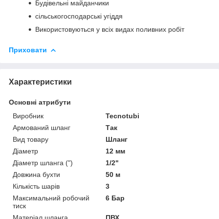
Будівельні майданчики
сільськогосподарські угіддя
Використовуються у всіх видах поливних робіт
Приховати
Характеристики
Основні атрибути
Виробник
Tecnotubi
Армований шланг
Так
Вид товару
Шланг
Діаметр
12 мм
Діаметр шланга (")
1/2"
Довжина бухти
50 м
Кількість шарів
3
Максимальний робочий
6 Бар
тиск
Матеріал шланга
ПВХ