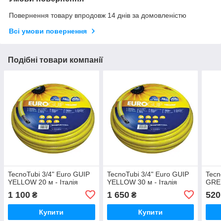
Повернення товару впродовж 14 днів за домовленістю
Всі умови повернення
Подібні товари компанії
TecnoTubi 3/4" Euro GUIP
TecnoTubi 3/4" Euro GUIP
Tecn
YELLOW 20 м - Італія
YELLOW 30 м - Італія
GREE
1 100
1 650
520
₴
₴
Купити
Купити