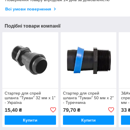
Всі умови повернення
Подібні товари компанії
Стартер для спрей
Стартер для спрей
З&#x
шланга "Туман" 32 мм х 1"
шланга "Туман" 50 мм х 2"
спре
- Україна
- Туреччина
мм -
15,40
79,70
33
₴
₴
Купити
Купити