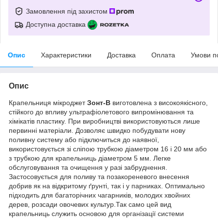
Замовлення під захистом
Доступна доставка
Опис
Характеристики
Доставка
Оплата
Умови п
Опис
Крапельниця мікроджет
Зонт-В
виготовлена ​​з високоякісного,
стійкого до впливу ультрафіолетового випромінювання та
хімікатів пластику. При виробництві використовуються лише
первинні матеріали. Дозволяє швидко побудувати нову
поливну систему або підключиться до наявної,
використовується зі сліпою трубкою діаметром 16 і 20 мм або
з трубкою для крапельниць діаметром 5 мм. Легке
обслуговування та очищення у разі забруднення.
Застосовується для поливу та позакореневого внесення
добрив як на відкритому ґрунті, так і у парниках. Оптимально
підходить для багаторічних чагарників, молодих хвойних
дерев, розсади овочевих культур.Так само цей вид
крапельниць служить основою для організації системи