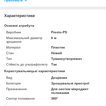
Приховати
Характеристики
Основні атрибути
Виробник
Presto-PS
Максимальний діаметр
6 м
зрошення
Матеріал
Пластик
Стан
Новий
Тип
Туманоутворювач
Стійкість до ультрафіолету
Так
Користувальницькі характеристики
Вид
Дощівник
Категорія
Зрошувальні пристрої
Призначення
Для систем мікроджет
поливання
Сектор поливання
360°