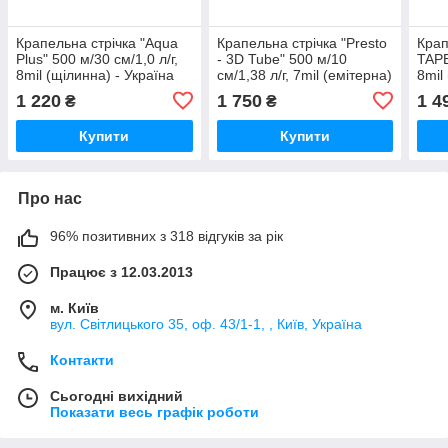
Крапельна стрічка "Aqua
Крапельна стрічка "Presto
Крап
Plus" 500 м/30 см/1,0 л/г,
- 3D Tube" 500 м/10
TAPE
8mil (щілинна) - Україна
см/1,38 л/г, 7mil (емітерна)
8mil
- Італія
1 220
1 750
1 4
₴
₴
Купити
Купити
Про нас
96% позитивних з 318 відгуків за рік
Працює з 12.03.2013
м. Київ
вул. Світлицького 35, оф. 43/1-1, , Київ, Україна
Контакти
Сьогодні вихідний
Показати весь графік роботи