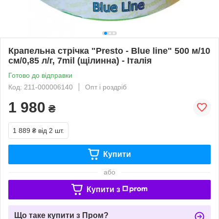
Крапельна стрічка "Presto - Blue line" 500 м/10
см/0,85 л/г, 7mil (щілинна) - Італія
Готово до відправки
Код: 211-000006140
Опт і роздріб
1 980
₴
1 889 ₴
від 2 шт.
Купити
або
Купити з
Що таке купити з Пром?