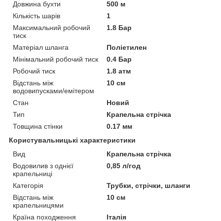
Довжина бухти
500 м
Кількість шарів
1
Максимальний робочий
1.8 Бар
тиск
Матеріал шланга
Поліетилен
Мінімальний робочий тиск
0.4 Бар
Робочий тиск
1.8 атм
Відстань між
10 см
водовипусками/емітером
Стан
Новий
Тип
Крапельна стрічка
Товщина стінки
0.17 мм
Користувальницькі характеристики
Вид
Крапельна стрічка
Водовилив з однієї
0,85 л/год
крапельниці
Категорія
Трубки, стрічки, шланги
Відстань між
10 см
крапельницями
Країна походження
Італія