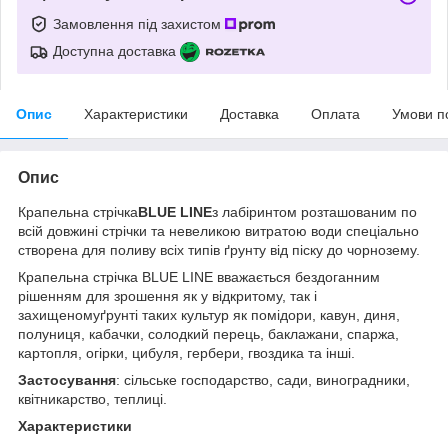
Замовлення під захистом
Доступна доставка
Опис
Характеристики
Доставка
Оплата
Умови п
Опис
Крапельна стрічка
BLUE LINE
з лабіринтом розташованим по
всій довжині стрічки та невеликою витратою води спеціально
створена для поливу всіх типів ґрунту від піску до чорнозему.
Крапельна стрічка BLUE LINE вважається бездоганним
рішенням для зрошення як у відкритому, так і
захищеномуґрунті таких культур як помідори, кавун, диня,
полуниця, кабачки, солодкий перець, баклажани, спаржа,
картопля, огірки, цибуля, гербери, гвоздика та інші.
Застосування
: сільське господарство, сади, виноградники,
квітникарство, теплиці.
Характеристики