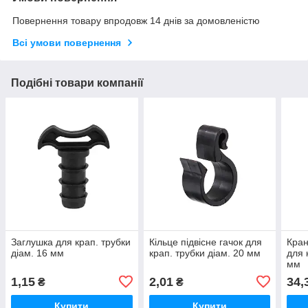
Повернення товару впродовж 14 днів за домовленістю
Всі умови повернення
Подібні товари компанії
Заглушка для крап. трубки
Кільце підвісне гачок для
Кран
діам. 16 мм
крап. трубки діам. 20 мм
для 
мм
1,15
2,01
34,
₴
₴
Купити
Купити