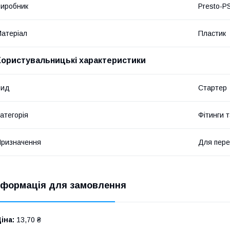
иробник
Presto-P
атеріал
Пластик
Користувальницькі характеристики
Вид
Стартер
атегорія
Фітинги 
ризначення
Для пере
нформація для замовлення
іна:
13,70 ₴