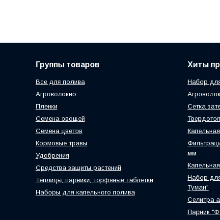
Группы товаров
Хиты п
Все для полива
Набор для
Агроволокно
Агроволок
Пленки
Сетка зат
Семена овощей
Твердотоп
Семена цветов
Капельная
Кормовые травы
Фильтраци
мм
Удобрения
Капельная
Средства защиты растений
Набор для
Теплицы, парники, торфяные таблетки
Туман"
Наборы для капельного полива
Селитра 
Парник "Ф