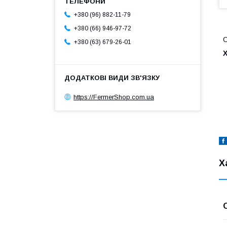
+380 (96) 882-11-79
+380 (66) 946-97-72
С
+380 (63) 679-26-01
https://FermerShop.com.ua
Х