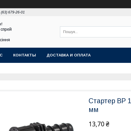
 (63) 679-26-01
н!
 спрей
асіння
АС
КОНТАКТЫ
ДОСТАВКА И ОПЛАТА
Стартер ВР 1
мм
13,70 ₴