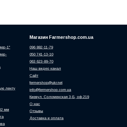
Магазин Farmershop.com.ua
мер-1"
096 882-11-79
мер-
050 741-13-10
063 623-89-70
а
Наш видео канал
Сайт
fermershop@ukr.net
ую ленту
info@fermershop.com.ua
Киевул. Соломенская 3-Б, оф.219
О нас
32 мм
Отзывы
га
Доставка и оплата
ива