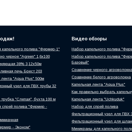
родаж!
Видео обзоры
 капельного полива "Фермер-1"
Набор капельного полива "Фер
но черное "Agreen" 1,6х100
Набор капельного полива "Фер
Базовый"
еняющая 38% 3,12х50м
Сравнение черного агроволокн
ливная печь Брест 203
Сравнение белого агроволокна
 лента "Aqua Plus" 500м
Капельная лента "Aqua Plus"
онный узел для ПВХ трубы 32
Как правильно выбрать капельн
 трубка "Слепая", бухта 100 м
Капельная лента "Uchkuduk"
 спрей полива "Фермер -
Набор для спрей полива
Фильтрационный узел для ПВХ 
аммиачная
Фильтрационный узел для шлан
ермер - Эконом"
Миникраны для капельного пол