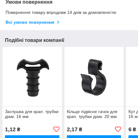
Умови повернення
Повернення товару впродовж 14 днів за домовленістю
Всі умови повернення
Подібні товари компанії
Заглушка для крап. трубки
Кільце підвісне гачок для
Кут 
діам. 16 мм
крап. трубки діам. 20 мм
16 м
1,12
2,17
6
₴
₴
₴