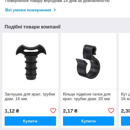
Повернення товару впродовж 14 днів за домовленістю
Всі умови повернення
Подібні товари компанії
Заглушка для крап. трубки
Кільце підвісне гачок для
Кут 
діам. 16 мм
крап. трубки діам. 20 мм
16 
1,12
2,17
2,3
₴
₴
Купити
Купити