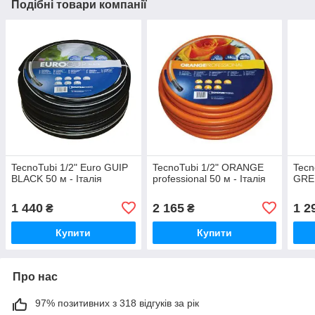
Подібні товари компанії
TecnoTubi 1/2" Euro GUIP
TecnoTubi 1/2" ORANGE
Tecn
BLACK 50 м - Італія
professional 50 м - Італія
GREE
1 440
2 165
1 2
₴
₴
Купити
Купити
Про нас
97% позитивних з 318 відгуків за рік