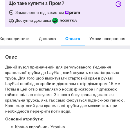
Що таке купити з Пром?
Замовлення під захистом
Доступна доставка
Характеристики
Доставка
Оплата
Умови повернення
Опис
Даний вузол призначений для регульованого з'єднання
крапельної трубки до LayFlаt, який служить як магістральна
труба. Для того щоб вмонтувати стартовий кран в рукаві
LayFlаt необхідно зробити діроколом отвір діаметром 15 мм.
Потім в цей отвір вставляємо носик фіксатора і підтискною
гайкою щільно фіксуємо. З іншого боку крана одягається
крапельна трубка, яка так само фіксується підтискною гайкою.
Кран стартовий для крапельної трубки дає можливість при
необхідності перекрити потік води.
Основні атрибути:
Країна виробник - Україна