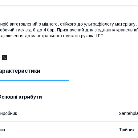
иріб виготовлений з міцного, стійкого до ультрафіолету матеріалу, 
обочий тиск від 0 до 4 бар. Призначений для з'єднання крапельно
ідключення до магістрального гнучкого рукава LFT.
арактеристики
Основні атрибути
иробник
Santehpl
ип
Трійник