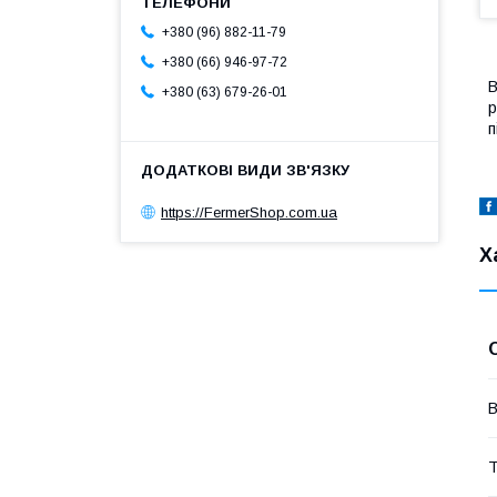
+380 (96) 882-11-79
+380 (66) 946-97-72
В
+380 (63) 679-26-01
р
п
https://FermerShop.com.ua
Х
В
Т