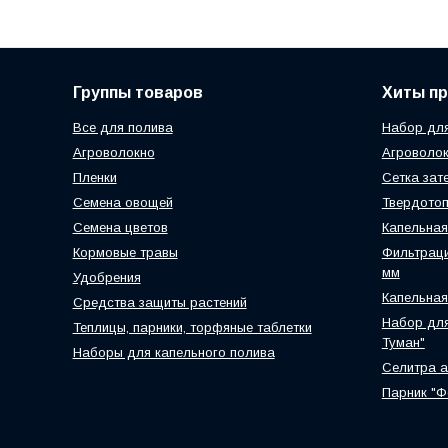
Группы товаров
Хиты п
Все для полива
Набор для
Агроволокно
Агроволок
Пленки
Сетка зат
Семена овощей
Твердотоп
Семена цветов
Капельная
Кормовые травы
Фильтраци
мм
Удобрения
Капельная
Средства защиты растений
Набор для
Теплицы, парники, торфяные таблетки
Туман"
Наборы для капельного полива
Селитра 
Парник "Ф