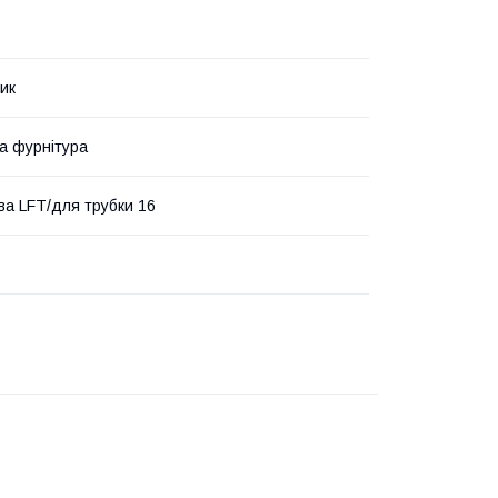
ик
та фурнітура
ва LFT/для трубки 16