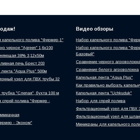
родаж!
Видео обзоры
 капельного полива "Фермер-1"
Набор капельного полива "Фер
но черное "Agreen" 1,6х100
Набор капельного полива "Фер
Базовый"
еняющая 38% 3,12х50м
Сравнение черного агроволокн
ливная печь Брест 203
Сравнение белого агроволокна
 лента "Aqua Plus" 500м
Капельная лента "Aqua Plus"
онный узел для ПВХ трубы 32
Как правильно выбрать капельн
 трубка "Слепая", бухта 100 м
Капельная лента "Uchkuduk"
 спрей полива "Фермер -
Набор для спрей полива
Фильтрационный узел для ПВХ 
аммиачная
Фильтрационный узел для шлан
ермер - Эконом"
Миникраны для капельного пол