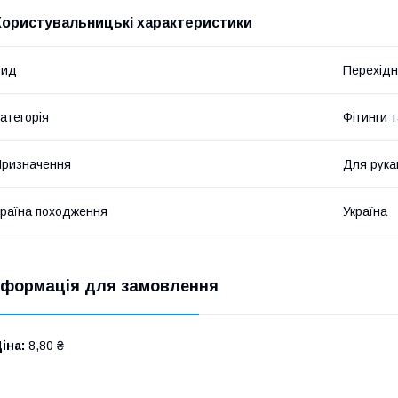
Користувальницькі характеристики
Вид
Перехідн
атегорія
Фітинги 
ризначення
Для рука
раїна походження
Україна
нформація для замовлення
іна:
8,80 ₴