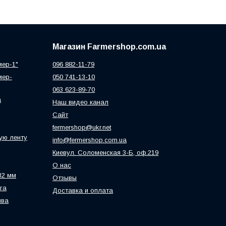
Магазин Farmershop.com.ua
мер-1"
096 882-11-79
мер-
050 741-13-10
063 623-89-70
а
Наш видео канал
Сайт
fermershop@ukr.net
ую ленту
info@fermershop.com.ua
Киевул. Соломенская 3-Б, оф.219
О нас
32 мм
Отзывы
га
Доставка и оплата
ива