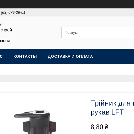
 (63) 679-26-01
н!
 спрей
асіння
АС
КОНТАКТЫ
ДОСТАВКА И ОПЛАТА
Трійник для 
рукав LFT
8,80 ₴