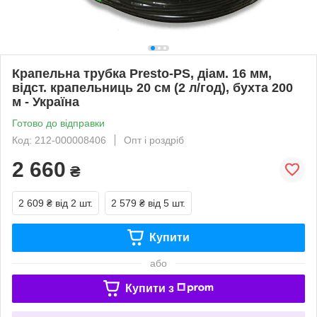
Крапельна трубка Presto-PS, діам. 16 мм,
відст. крапельниць 20 см (2 л/год), бухта 200
м - Україна
Готово до відправки
Код: 212-000008406
Опт і роздріб
2 660
₴
2 609 ₴
від 2 шт.
2 579 ₴
від 5 шт.
Купити
або
Купити з