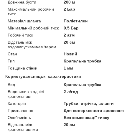
Довжина бухти
200 м
Максимальний робочий
2 Бар
тиск
Матеріал шланга
Поліетилен
Мінімальний робочий тиск
0.5 Бар
Робочий тиск
2 атм
Відстань між
20 см
водовипусками/емітером
Стан
Новий
Тип
Крапельна трубка
Товщина стінки
1 мм
Користувальницькі характеристики
Вид
Крапельна трубка
Водовилив з однієї
2 л/год
крапельниці
Категорія
Трубки, стрічки, шланги
Призначення
Для поверхневого зрошення
Особливість
Без компенсації тиску
Відстань між
20 см
крапельницями