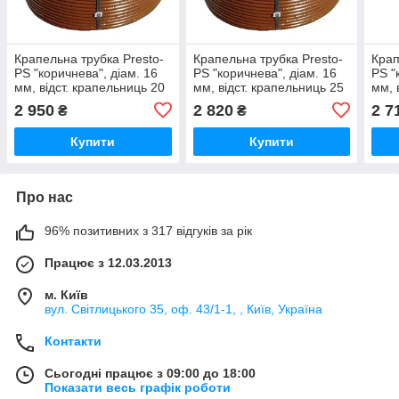
Крапельна трубка Presto-
Крапельна трубка Presto-
Крап
PS "коричнева", діам. 16
PS "коричнева", діам. 16
PS "
мм, відст. крапельниць 20
мм, відст. крапельниць 25
мм, 
см (2 л/год), бухта 200 м -
см (2 л/год), бухта 200 м -
см (
2 950
2 820
2 7
₴
₴
Україна
Україна
Укра
Купити
Купити
Про нас
96% позитивних з 317 відгуків за рік
Працює з 12.03.2013
м. Київ
вул. Світлицького 35, оф. 43/1-1, , Київ, Україна
Контакти
Сьогодні працює з 09:00 до 18:00
Показати весь графік роботи