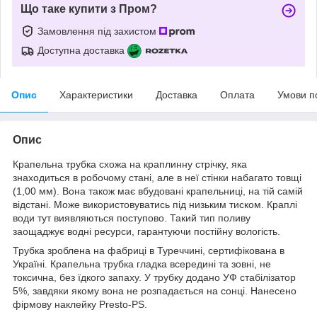
Що таке купити з Пром?
Замовлення під захистом
Доступна доставка
Опис
Характеристики
Доставка
Оплата
Умови п
Опис
Крапельна трубка схожа на краплинну стрічку, яка
знаходиться в робочому стані, але в неї стінки набагато товщі
(1,00 мм). Вона також має вбудовані крапельниці, на тій самій
відстані. Може використовуватись під низьким тиском. Краплі
води тут виявляються поступово. Такий тип поливу
заощаджує водні ресурси, гарантуючи постійну вологість.
Трубка зроблена на фабриці в Туреччині, сертифікована в
Україні. Крапельна трубка гладка всередині та зовні, не
токсична, без їдкого запаху. У трубку додано УФ стабілізатор
5%, завдяки якому вона не розпадається на сонці. Нанесено
фірмову наклейку Presto-PS.