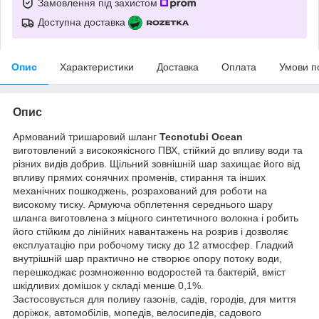
Замовлення під захистом
Доступна доставка
Опис
Характеристики
Доставка
Оплата
Умови п
Опис
Армований тришаровий шланг
Tecnotubi Ocean
виготовлений з високоякісного ПВХ, стійкий до впливу води та
різних видів добрив. Щільний зовнішній шар захищає його від
впливу прямих сонячних променів, стирання та інших
механічних пошкоджень, розрахований для роботи на
високому тиску. Армуюча обплетення середнього шару
шланга виготовлена з міцного синтетичного волокна і робить
його стійким до лінійних навантажень на розрив і дозволяє
експлуатацію при робочому тиску до 12 атмосфер. Гладкий
внутрішній шар практично не створює опору потоку води,
перешкоджає розмноженню водоростей та бактерій, вміст
шкідливих домішок у складі менше 0,1%.
Застосовується для поливу газонів, садів, городів, для миття
доріжок, автомобілів, мопедів, велосипедів, садового