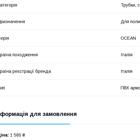
атегорія
Трубки, с
ризначення
Для поли
ерія
OCEAN
раїна походження
Італія
раїна реєстрації бренда
Італія
ип
ПВХ арм
нформація для замовлення
іна:
1 580 ₴