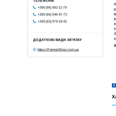
А
+380 (96) 882-11-79
р
м
+380 (66) 946-97-72
в
+380 (63) 679-26-01
е
п
З
і
https://FermerShop.com.ua
Х