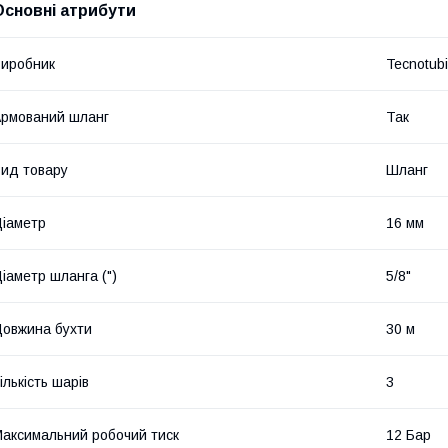
Основні атрибути
иробник
Tecnotubi
рмований шланг
Так
ид товару
Шланг
іаметр
16 мм
іаметр шланга (")
5/8"
овжина бухти
30 м
ількість шарів
3
аксимальний робочий тиск
12 Бар