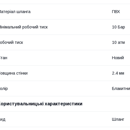
атеріал шланга
ПВХ
інімальний робочий тиск
10 Бар
обочий тиск
10 атм
Стан
Новий
овщина стінки
2.4 мм
олір
Блакитн
Користувальницькі характеристики
Вид
Шланг