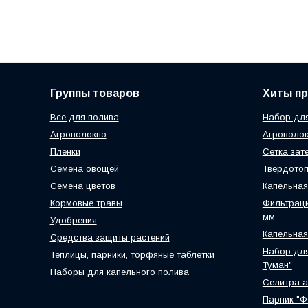
Группы товаров
Хиты п
Все для полива
Набор для
Агроволокно
Агроволок
Пленки
Сетка зат
Семена овощей
Твердотоп
Семена цветов
Капельная
Кормовые травы
Фильтраци
мм
Удобрения
Капельная
Средства защиты растений
Набор для
Теплицы, парники, торфяные таблетки
Туман"
Наборы для капельного полива
Селитра 
Парник "Ф