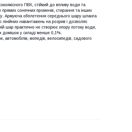
окоякісного ПВХ, стійкий до впливу води та
у прямих сонячних променів, стирання та інших
ку. Армуюча обплетення середнього шару шланга
о лінійних навантажень на розрив і дозволяє
ій шар практично не створює опору потоку води,
х домішок у складі менше 0,1%.
к, автомобілів, мопедів, велосипедів, садового