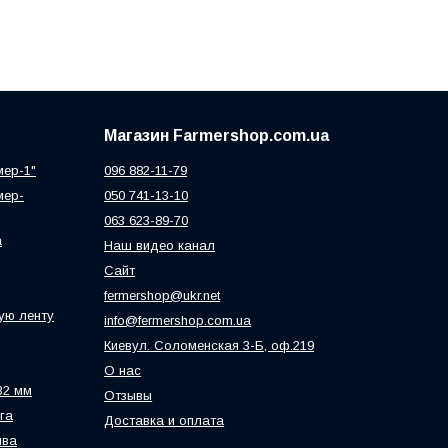
Магазин Farmershop.com.ua
мер-1"
096 882-11-79
мер-
050 741-13-10
063 623-89-70
а
Наш видео канал
Сайт
fermershop@ukr.net
ую ленту
info@fermershop.com.ua
Киевул. Соломенская 3-Б, оф.219
О нас
32 мм
Отзывы
га
Доставка и оплата
ива