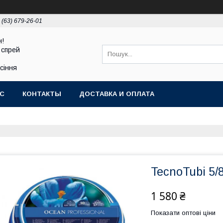
 (63) 679-26-01
н!
 спрей
асіння
АС
КОНТАКТЫ
ДОСТАВКА И ОПЛАТА
TecnoTubi 5/
1 580 ₴
Показати оптові ціни