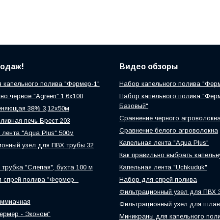
родаж!
Видео обзоры
 капельного полива "Фермер-1"
Набор капельного полива "Фер
но черное "Agreen" 1,6х100
Набор капельного полива "Фер
Базовый"
еняющая 38% 3,12х50м
Сравнение черного агроволокн
ливная печь Брест 203
Сравнение белого агроволокна
 лента "Aqua Plus" 500м
Капельная лента "Aqua Plus"
онный узел для ПВХ трубы 32
Как правильно выбрать капельн
 трубка "Слепая", бухта 100 м
Капельная лента "Uchkuduk"
 спрей полива "Фермер -
Набор для спрей полива
Фильтрационный узел для ПВХ 
аммиачная
Фильтрационный узел для шлан
ермер - Эконом"
Миникраны для капельного пол