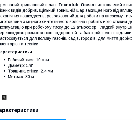
рмований тришаровий шланг
Tecnotubi Ocean
виготовлений з вис
ізних видів добрив. Щільний зовнішній шар захищає його від вплив
еханічних пошкоджень, розрахований для роботи на високому тис
иготовлена з міцного синтетичного волокна і робить його стійким д
ксплуатацію при робочому тиску до 12 атмосфер. Гладкий внутрішн
ерешкоджає розмноженню водоростей та бактерій, вміст шкідливи
астосовується для поливу газонів, садів, городів, для миття доріжо
нвентарю та техніки.
Характеристики
:
Робочий тиск: 10 атм
Діаметр: 5/8"
Товщина стінки: 2,4 мм
Метраж: 30 м
арактеристики