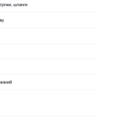
трічки, шланги
ву
ований