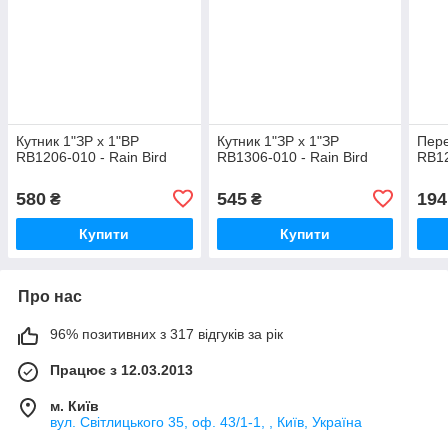
Кутник 1"ЗР х 1"ВР
Кутник 1"ЗР х 1"ЗР
Пере
RB1206-010 - Rain Bird
RB1306-010 - Rain Bird
RB12
580
545
194
₴
₴
Купити
Купити
Про нас
96% позитивних з 317 відгуків за рік
Працює з 12.03.2013
м. Київ
вул. Світлицького 35, оф. 43/1-1, , Київ, Україна