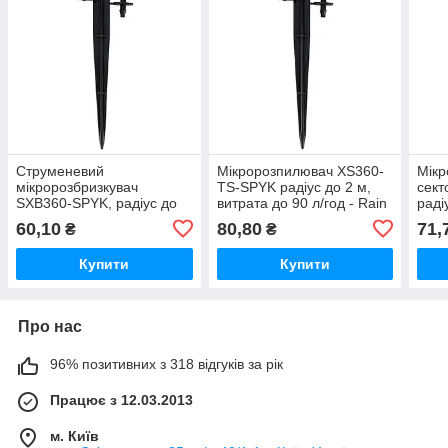
Струменевий
Мікророзпилювач XS360-
Мікр
мікророзбризкувач
TS-SPYK радіус до 2 м,
сект
SXB360-SPYK, радіус до
витрата до 90 л/год - Rain
раді
46 см, витрата до 49 л/г -
Bird
до 1
60,10
80,80
71,
₴
₴
Rain Bird
Купити
Купити
Про нас
96% позитивних з 318 відгуків за рік
Працює з 12.03.2013
м. Київ