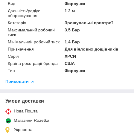
Вид
Форсунка
Дальність/радіус
1.2 м
обприскування
Категорія
Зрошувальні пристрої
Максимальний робочий
3.5 Бар
тиск
Мінімальний робочий тиск
1.4 Бар
Призначення
Для віялових дощівників
Серія
XPCN
Країна реєстрації бренда
США
Тип
Форсунка
Приховати
Умови доставки
Нова Пошта
Магазини Rozetka
Укрпошта