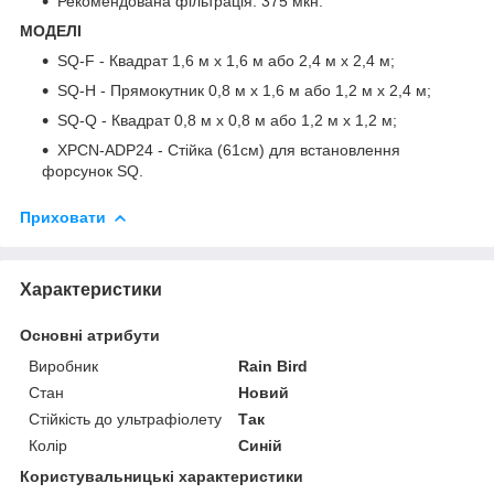
Рекомендована фільтрація: 375 мкн.
МОДЕЛІ
SQ-F - Квадрат 1,6 м х 1,6 м або 2,4 м х 2,4 м;
SQ-H - Прямокутник 0,8 м х 1,6 м або 1,2 м х 2,4 м;
SQ-Q - Квадрат 0,8 м х 0,8 м або 1,2 м х 1,2 м;
XPCN-ADP24 - Стійка (61см) для встановлення
форсунок SQ.
Приховати
Характеристики
Основні атрибути
Виробник
Rain Bird
Стан
Новий
Стійкість до ультрафіолету
Так
Колір
Синій
Користувальницькі характеристики