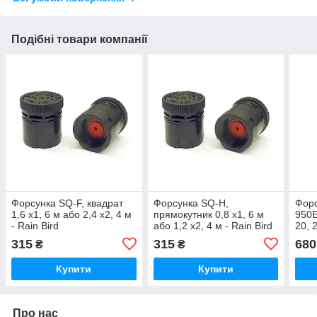
Подібні товари компанії
Форсунка SQ-F, квадрат
Форсунка SQ-H,
Форс
1,6 х1, 6 м або 2,4 х2, 4 м
прямокутник 0,8 х1, 6 м
950E
- Rain Bird
або 1,2 х2, 4 м - Rain Bird
20, 2
Rain
315
315
680
₴
₴
Купити
Купити
Про нас