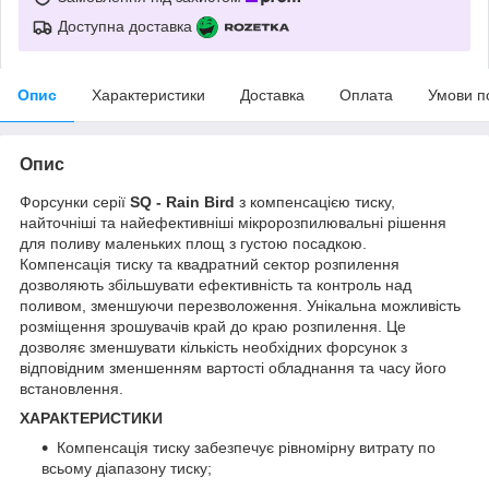
Доступна доставка
Опис
Характеристики
Доставка
Оплата
Умови п
Опис
Форсунки серії
SQ - Rain Bird
з компенсацією тиску,
найточніші та найефективніші мікророзпилювальні рішення
для поливу маленьких площ з густою посадкою.
Компенсація тиску та квадратний сектор розпилення
дозволяють збільшувати ефективність та контроль над
поливом, зменшуючи перезволоження. Унікальна можливість
розміщення зрошувачів край до краю розпилення. Це
дозволяє зменшувати кількість необхідних форсунок з
відповідним зменшенням вартості обладнання та часу його
встановлення.
ХАРАКТЕРИСТИКИ
Компенсація тиску забезпечує рівномірну витрату по
всьому діапазону тиску;