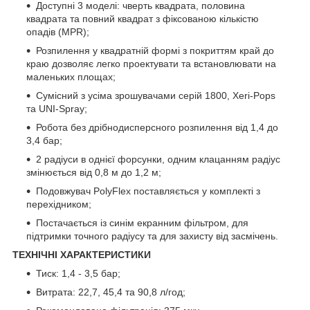
Доступні 3 моделі: чверть квадрата, половина
квадрата та повний квадрат з фіксованою кількістю
опадів (MPR);
Розпилення у квадратній формі з покриттям край до
краю дозволяє легко проектувати та встановлювати на
маленьких площах;
Сумісний з усіма зрошувачами серій 1800, Xeri-Pops
та UNI-Spray;
Робота без дрібнодисперсного розпилення від 1,4 до
3,4 бар;
2 радіуси в однієї форсунки, одним клацанням радіус
змінюється від 0,8 м до 1,2 м;
Подовжувач PolyFlex поставляється у комплекті з
перехідником;
Постачається із синім екранним фільтром, для
підтримки точного радіусу та для захисту від засмічень.
ТЕХНІЧНІ ХАРАКТЕРИСТИКИ
Тиск: 1,4 - 3,5 бар;
Витрата: 22,7, 45,4 та 90,8 л/год;