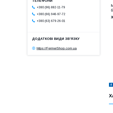
М
+380 (96) 882-11-79
б
+380 (66) 946-97-72
+380 (63) 679-26-01
https://FermerShop.com.ua
Х