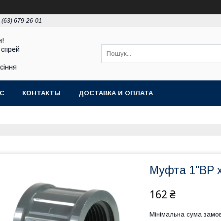
 (63) 679-26-01
н!
 спрей
асіння
АС
КОНТАКТЫ
ДОСТАВКА И ОПЛАТА
Муфта 1"ВР х
162 ₴
Мінімальна сума замов