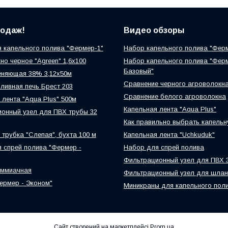
родаж!
Видео обзоры
 капельного полива "Фермер-1"
Набор капельного полива "Фер
но черное "Agreen" 1,6х100
Набор капельного полива "Фер
Базовый"
еняющая 38% 3,12х50м
Сравнение черного агроволокн
ливная печь Брест 203
Сравнение белого агроволокна
 лента "Aqua Plus" 500м
Капельная лента "Aqua Plus"
онный узел для ПВХ трубы 32
Как правильно выбрать капельн
 трубка "Слепая", бухта 100 м
Капельная лента "Uchkuduk"
 спрей полива "Фермер -
Набор для спрей полива
Фильтрационный узел для ПВХ 
аммиачная
Фильтрационный узел для шлан
ермер - Эконом"
Миникраны для капельного пол
Сайт створений на маркетплейсі
Prom.ua