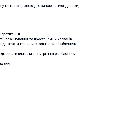
іну клапанів (різною довжиною прямої ділянки)
і протікання
і налаштування та простої зміни клапанів
підключати клапани із зовнішнім різьбленням
підключати клапани з внутрішнім різьбленням
аданні