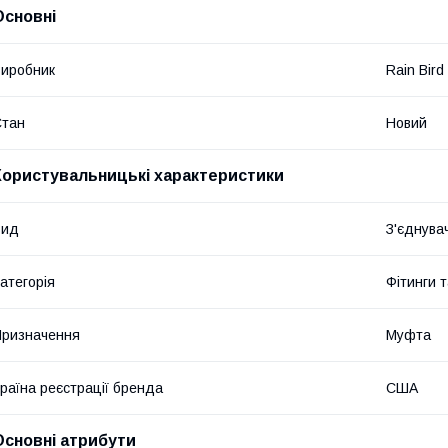
Основні
иробник
Rain Bird
Стан
Новий
Користувальницькі характеристики
Вид
З'єднува
атегорія
Фітинги 
ризначення
Муфта
раїна реєстрації бренда
США
Основні атрибути