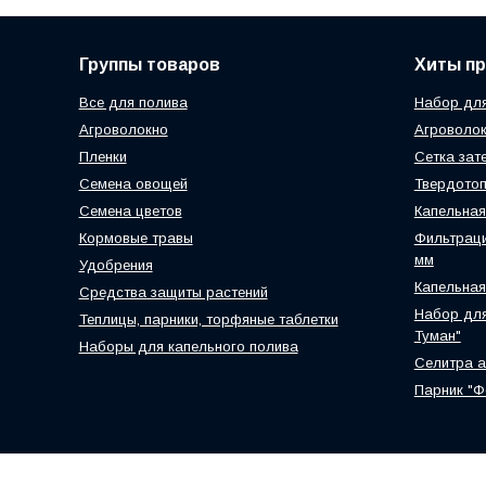
Группы товаров
Хиты п
Все для полива
Набор для
Агроволокно
Агроволок
Пленки
Сетка зат
Семена овощей
Твердотоп
Семена цветов
Капельная
Кормовые травы
Фильтраци
мм
Удобрения
Капельная
Средства защиты растений
Набор для
Теплицы, парники, торфяные таблетки
Туман"
Наборы для капельного полива
Селитра 
Парник "Ф