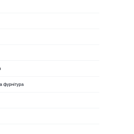
ч
та фурнітура