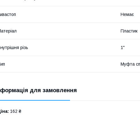
квастоп
Немає
атеріал
Пластик
нутрішня різь
1"
ип
Муфта с
нформація для замовлення
іна:
162 ₴