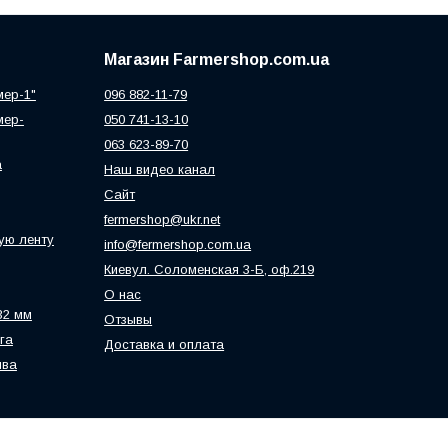
Магазин Farmershop.com.ua
мер-1"
096 882-11-79
мер-
050 741-13-10
063 623-89-70
а
Наш видео канал
Сайт
fermershop@ukr.net
ую ленту
info@fermershop.com.ua
Киевул. Соломенская 3-Б, оф.219
О нас
32 мм
Отзывы
га
Доставка и оплата
ива