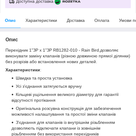
Доступна доставка
Опис
Характеристики
Доставка
Оплата
Умови п
Опис
Перехідник 1"ЗР х 1"ЗР RB1282-010 - Rain Bird,дозволяє
виконувати заміну клапанів (різною довжиною прямої ділянки)
без розрізів або встановлення нових деталей.
Характеристики
:
Швидка та проста установка
Усі з'єднання затягуються вручну
Кільцеві ущільнення великого діаметру для гарантії
відсутності протікання
Оригінальна розсувна конструкція для забезпечення
можливості налаштування та простої зміни клапанів
З'єднання для клапанів із внутрішнім різьбленням
дозволяють підключати клапани із зовнішнім
різьбленням без використання перехідників