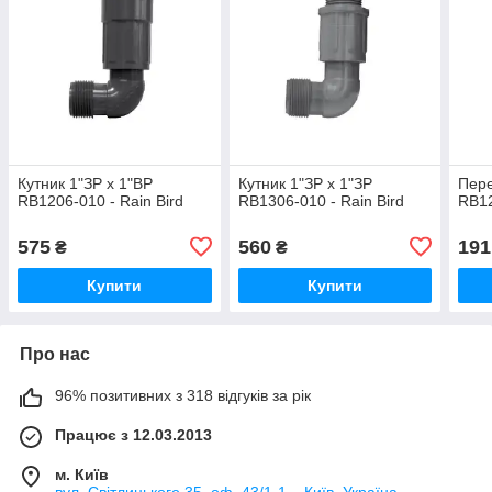
Кутник 1"ЗР х 1"ВР
Кутник 1"ЗР х 1"ЗР
Пере
RB1206-010 - Rain Bird
RB1306-010 - Rain Bird
RB12
575
560
191
₴
₴
Купити
Купити
Про нас
96% позитивних з 318 відгуків за рік
Працює з 12.03.2013
м. Київ
вул. Світлицького 35, оф. 43/1-1, , Київ, Україна