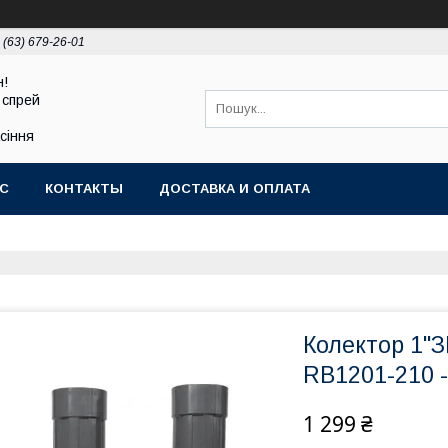
 (63) 679-26-01
н!
 спрей
асіння
АС
КОНТАКТЫ
ДОСТАВКА И ОПЛАТА
Колектор 1"З
RB1201-210 -
1 299 ₴