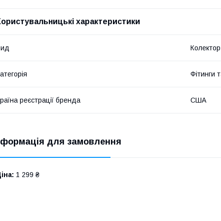
Користувальницькі характеристики
Вид
Колектор
атегорія
Фітинги 
раїна реєстрації бренда
США
нформація для замовлення
іна:
1 299 ₴