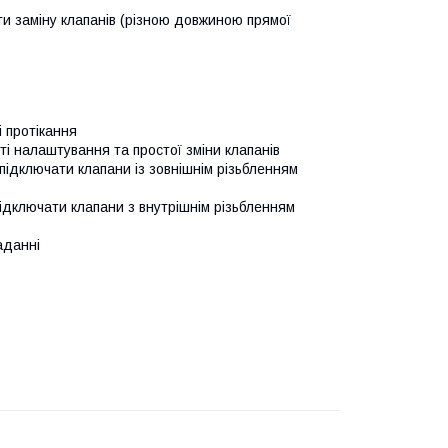
ати заміну клапанів (різною довжиною прямої
і протікання
і налаштування та простої зміни клапанів
підключати клапани із зовнішнім різьбленням
підключати клапани з внутрішнім різьбленням
аданні