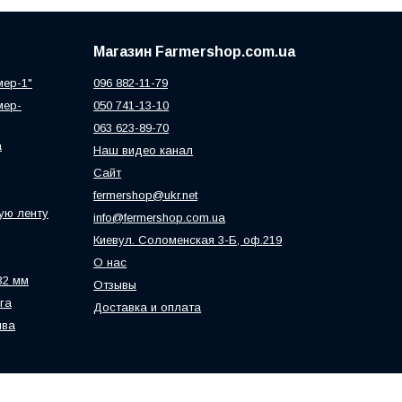
Магазин Farmershop.com.ua
мер-1"
096 882-11-79
мер-
050 741-13-10
063 623-89-70
а
Наш видео канал
Сайт
fermershop@ukr.net
ую ленту
info@fermershop.com.ua
Киевул. Соломенская 3-Б, оф.219
О нас
32 мм
Отзывы
га
Доставка и оплата
ива