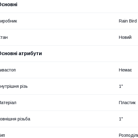
Основні
иробник
Rain Bird
Стан
Новий
Основні атрибути
квастоп
Немає
нутрішня різь
1"
атеріал
Пластик
овнішня різьба
1"
ип
Розподіл