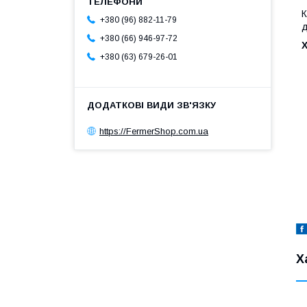
К
+380 (96) 882-11-79
д
+380 (66) 946-97-72
+380 (63) 679-26-01
https://FermerShop.com.ua
Х