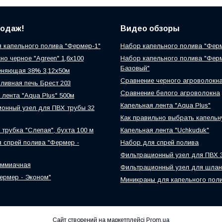
родаж!
Видео обзоры
 капельного полива "Фермер-1"
Набор капельного полива "Фер
но черное "Agreen" 1,6х100
Набор капельного полива "Фер
Базовый"
еняющая 38% 3,12х50м
Сравнение черного агроволокн
ливная печь Брест 203
Сравнение белого агроволокна
 лента "Aqua Plus" 500м
Капельная лента "Aqua Plus"
онный узел для ПВХ трубы 32
Как правильно выбрать капельн
 трубка "Слепая", бухта 100 м
Капельная лента "Uchkuduk"
 спрей полива "Фермер -
Набор для спрей полива
Фильтрационный узел для ПВХ 
аммиачная
Фильтрационный узел для шлан
ермер - Эконом"
Миникраны для капельного пол
Сайт створений на маркетплейсі
Prom.ua