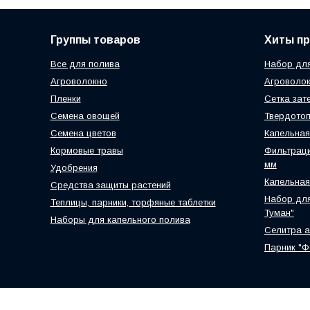
Группы товаров
Хиты п
Все для полива
Набор для
Агроволокно
Агроволок
Пленки
Сетка зат
Семена овощей
Твердотоп
Семена цветов
Капельная
Кормовые травы
Фильтраци
мм
Удобрения
Капельная
Средства защиты растений
Набор для
Теплицы, парники, торфяные таблетки
Туман"
Наборы для капельного полива
Селитра 
Парник "Ф