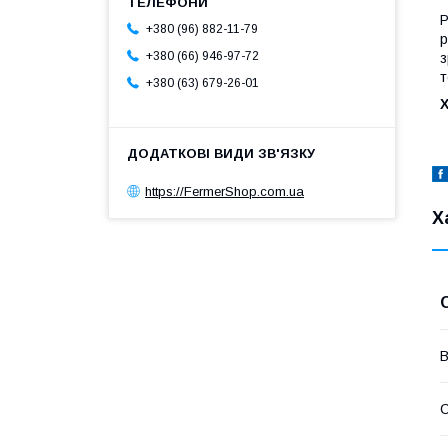
Р
+380 (96) 882-11-79
р
+380 (66) 946-97-72
з
т
+380 (63) 679-26-01
https://FermerShop.com.ua
Х
В