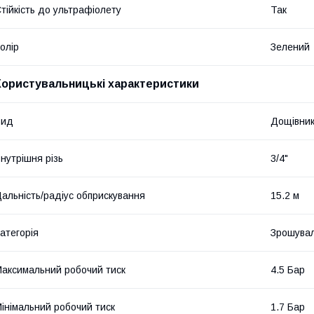
тійкість до ультрафіолету
Так
олір
Зелений
Користувальницькі характеристики
Вид
Дощівни
нутрішня різь
3/4"
альність/радіус обприскування
15.2 м
атегорія
Зрошувал
аксимальний робочий тиск
4.5 Бар
інімальний робочий тиск
1.7 Бар