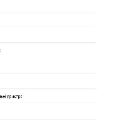
к
ьні пристрої