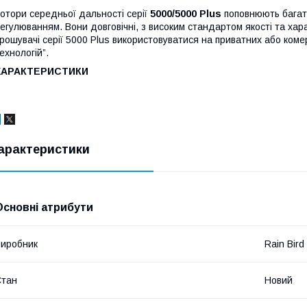
отори середньої дальності серії
5000/5000 Plus
поповнюють багати
егулюванням. Вони довговічні, з високим стандартом якості та хар
рошувачі серії 5000 Plus використовуватися на приватних або комер
ехнологій”.
ХАРАКТЕРИСТИКИ
арактеристики
Основні атрибути
иробник
Rain Bird
Стан
Новий