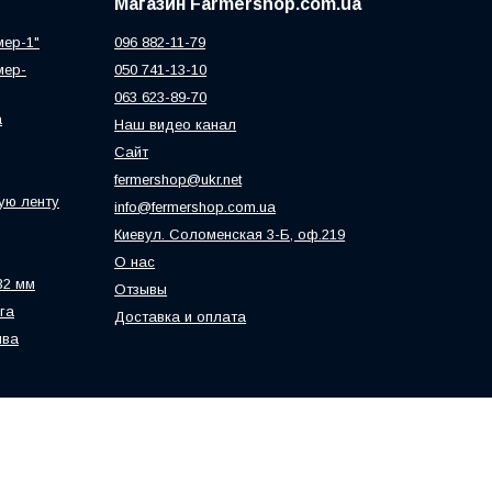
Магазин Farmershop.com.ua
мер-1"
096 882-11-79
мер-
050 741-13-10
063 623-89-70
а
Наш видео канал
Сайт
fermershop@ukr.net
ую ленту
info@fermershop.com.ua
Киевул. Соломенская 3-Б, оф.219
О нас
32 мм
Отзывы
га
Доставка и оплата
ива