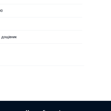
00
 дощівник