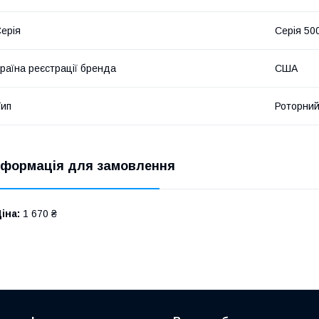
ерія
Серія 50
раїна реєстрації бренда
США
ип
Роторний
нформація для замовлення
іна:
1 670 ₴