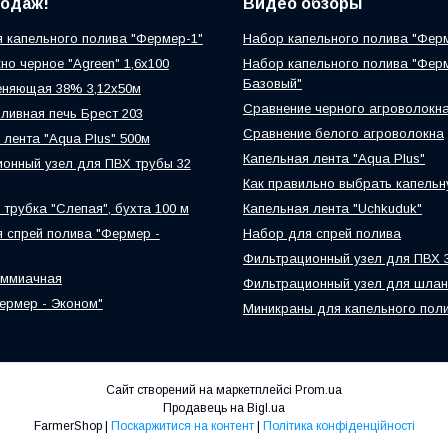
родаж!
Видео обзоры
 капельного полива "Фермер-1"
Набор капельного полива "Фер
но черное "Agreen" 1,6х100
Набор капельного полива "Фер
Базовый"
еняющая 38% 3,12х50м
Сравнение черного агроволокн
ливная печь Брест 203
Сравнение белого агроволокна
 лента "Aqua Plus" 500м
Капельная лента "Aqua Plus"
онный узел для ПВХ трубы 32
Как правильно выбрать капельн
 трубка "Слепая", бухта 100 м
Капельная лента "Uchkuduk"
 спрей полива "Фермер -
Набор для спрей полива
Фильтрационный узел для ПВХ 
аммиачная
Фильтрационный узел для шлан
ермер - Эконом"
Миникраны для капельного пол
Сайт створений на маркетплейсі
Prom.ua
Продавець на Bigl.ua
FarmerShop |
Поскаржитися на контент
|
Політика конфіденційності