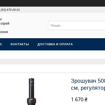
 (63) 679-26-01
н!
 спрей
асіння
АС
КОНТАКТЫ
ДОСТАВКА И ОПЛАТА
Зрошувач 50
см, регулятор
1 670 ₴