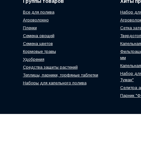
Группы товаров
Хиты п
Все для полива
Набор для
Агроволокно
Агроволок
Пленки
Сетка зат
Семена овощей
Твердотоп
Семена цветов
Капельная
Кормовые травы
Фильтраци
мм
Удобрения
Капельная
Средства защиты растений
Набор для
Теплицы, парники, торфяные таблетки
Туман"
Наборы для капельного полива
Селитра 
Парник "Ф