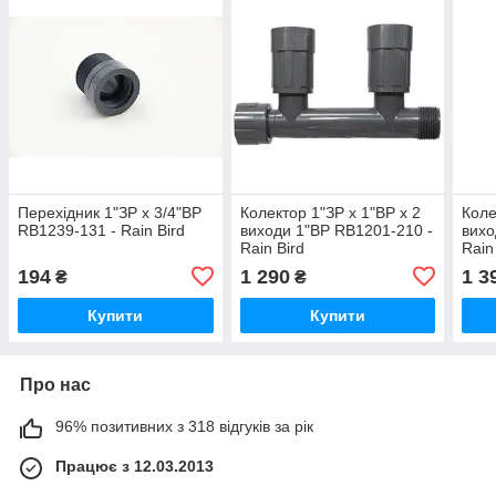
Перехідник 1"ЗР х 3/4"ВР
Колектор 1"ЗР х 1"ВР х 2
Коле
RB1239-131 - Rain Bird
виходи 1"ВР RB1201-210 -
вихо
Rain Bird
Rain
194
1 290
1 3
₴
₴
Купити
Купити
Про нас
96% позитивних з 318 відгуків за рік
Працює з 12.03.2013