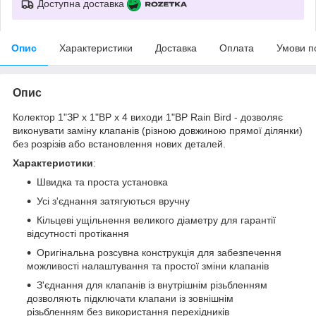
Доступна доставка
Опис
Характеристики
Доставка
Оплата
Умови п
Опис
Колектор 1"ЗР х 1"ВР х 4 виходи 1"ВР Rain Bird - дозволяє
виконувати заміну клапанів (різною довжиною прямої ділянки)
без розрізів або встановлення нових деталей.
Характеристики
:
Швидка та проста установка
Усі з'єднання затягуються вручну
Кільцеві ущільнення великого діаметру для гарантії
відсутності протікання
Оригінальна розсувна конструкція для забезпечення
можливості налаштування та простої зміни клапанів
З'єднання для клапанів із внутрішнім різьбленням
дозволяють підключати клапани із зовнішнім
різьбленням без використання перехідників